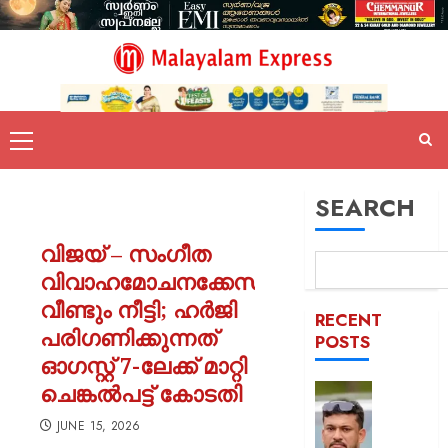
SEARCH
വിജയ് – സംഗീത
വിവാഹമോചനക്കേസ്
വീണ്ടും നീട്ടി; ഹർജി
RECENT
പരിഗണിക്കുന്നത്
POSTS
ഓഗസ്റ്റ് 7-ലേക്ക് മാറ്റി
ചെങ്കൽപട്ട് കോടതി
പിന്തു
വേണ്ട,
JUNE 15, 2026
പിന്നില്‍