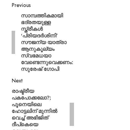
Previous
സാമ്പത്തികമായി
ഭദ്രതയുള്ള
സ്ത്രീകൾ
‘പ്രിയദർശിനി’
സൗജന്യ യാത്രാ
ആനുകൂല്യം
സ്വമേധയാ
വേണ്ടെന്നുവെക്കണം:
സുരേഷ് ഗോപി
Next
രാഷ്ട്രീയ
പകപോക്കലോ?;
പൂനെയിലെ
ഹോട്ടലിന് മുന്നിൽ
വെച്ച് അഭിജിത്
ദീപ്കെയെ