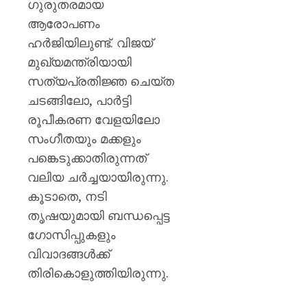
പയ്യന്
ഗുരുതരമായ
തഹസിൽ
ആരോപണം
സസ്‌
ഹർജിയിലുണ്ട്. വിജയ്
മുഖ്യമന്ത്രിയായി
AUGUST
8, 2026
സത്യപ്രതിജ്ഞ ചെയ്ത
0
ചടങ്ങിലോ, പാർട്ടി
രൂപീകരണ വേളയിലോ
സംഗീതയും മക്കളും
പങ്കെടുക്കാതിരുന്നത്
വലിയ ചർച്ചയായിരുന്നു.
കൂടാതെ, നടി
തൃഷയുമായി ബന്ധപ്പെട്ട
ഗോസിപ്പുകളും
വിവാദങ്ങൾക്ക്
തിരികൊളുത്തിയിരുന്നു.