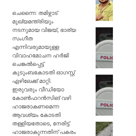
നിന്ന്
കുത്തര
ചെന്നൈ: തമിഴ്നാട്
:
മുഖ്യമന്ത്രിയും
ഫേസ്ബു
നടനുമായ വിജയ്, ഭാര്യ
പോസ്റ്റ്
ഡേറ്റിങ്
അർജു
ആപ്പ്
സംഗീത
ആയങ്കി
വഴി
എന്നിവരുമായുള്ള
വലയിലാക
വിവാഹമോചന ഹർജി
AUGUST
കൂടിക്ക
8, 2026
ചെങ്കൽപ്പെട്ട്
ദൃശ്യങ
കാണിച്ച്
0
കുടുംബകോടതി ഓഗസ്റ്റ്
ആറ്
ഭാര്യയ
ഏഴിലേക്ക് മാറ്റി.
കോടി
കാമുക
ഇരുവരും വീഡിയോ
രൂപ
തമ്മിലു
തട്ടിയെട
കോൺഫറൻസിങ് വഴി
ഞെട്ടിക്
യുവതി
ചാറ്റ്
ഹാജരാകണമെന്ന
പുറത്ത്
ആവശ്യം കോടതി
AUGUST
ഭർത്താ
8, 2026
തള്ളിയതോടെ, നേരിട്ട്
വകവരു
തീർത്ഥ
പദ്ധതിയി
ഹാജരാകുന്നതിന് പകരം
0
സുരക്ഷ