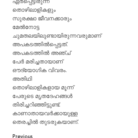
ഏർപ്പെട്ടിരുന്ന
മഞ്ജു
പിള്ള
തൊഴിലാളികളും
സുരക്ഷാ ജീവനക്കാരും
AUGUST
7, 2026
മേൽനോട്ട
ചുമതലയിലുണ്ടായിരുന്നവരുമാണ്
0
അപകടത്തിൽപ്പെട്ടത്.
അപകടത്തിൽ അഞ്ച്
പേർ മരിച്ചതായാണ്
ഔദ്യോഗിക വിവരം.
അതിഥി
തൊഴിലാളികളായ മൂന്ന്
പേരുടെ മൃതദേഹങ്ങൾ
തിരിച്ചറിഞ്ഞിട്ടുണ്ട്.
കാണാതായവർക്കായുള്ള
തെരച്ചിൽ തുടരുകയാണ്.
Previous