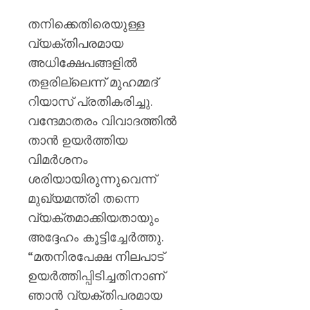
സർക്കാ
രൂക്ഷ
തനിക്കെതിരെയുള്ള
വിമർശ
വ്യക്തിപരമായ
സോനം
അധിക്ഷേപങ്ങളിൽ
വാങ്ചു
തളരില്ലെന്ന് മുഹമ്മദ്
AUGUST
റിയാസ് പ്രതികരിച്ചു.
6, 2026
വന്ദേമാതരം വിവാദത്തിൽ
0
താൻ ഉയർത്തിയ
വിമർശനം
ശരിയായിരുന്നുവെന്ന്
മുഖ്യമന്ത്രി തന്നെ
വ്യക്തമാക്കിയതായും
അദ്ദേഹം കൂട്ടിച്ചേർത്തു.
“മതനിരപേക്ഷ നിലപാട്
ഉയർത്തിപ്പിടിച്ചതിനാണ്
ഞാൻ വ്യക്തിപരമായ