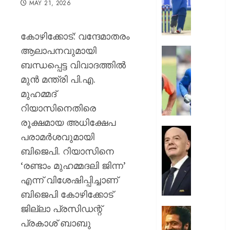
MAY 21, 2026
ബിസി
സെലക്
കമ്മിറ്റി
കോഴിക്കോട്: വന്ദേമാതരം
തമ്മിൽ
ആലാപനവുമായി
തുറന്ന
അഗാർക്
”അത്
ബന്ധപ്പെട്ട വിവാദത്തിൽ
സ്ഥാനവ
അടച്ചാ
മുൻ മന്ത്രി പി.എ.
പ്രതിസ
പിന്നെ
മുഹമ്മദ്
അകത്തേ
AUGUST
റിയാസിനെതിരെ
പ്രവേശ
6, 2026
ധോണിയെക
രൂക്ഷമായ അധിക്ഷേപ
രസകര
0
പ്രതിസ
പരാമർശവുമായി
ഓർമ്മ
വിരാമം;
ബിജെപി. റിയാസിനെ
പങ്കുവെച്
ഫിഫ
രഹാന
‘രണ്ടാം മുഹമ്മദലി ജിന്ന’
പ്രസിഡന
ജിയാനി
എന്ന് വിശേഷിപ്പിച്ചാണ്
AUGUST
ഇൻഫന്റ
ബിജെപി കോഴിക്കോട്
6, 2026
പൂർണ്ണ
ജില്ലാ പ്രസിഡന്റ്
പിന്തു
0
ചിത്രീ
പ്രഖ്യാപ
പ്രകാശ് ബാബു
പൂർത്ത