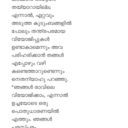
തയ്യാറായില്ല.
AUGUST
10,
എന്നാൽ, ഏറ്റവും
2026
അടുത്ത കുടുംബങ്ങളിൽ
0
പോലും തന്ത്രപരമായ
വിയോജിപ്പുകൾ
ഉണ്ടാകാമെന്നും അവ
പരിഹരിക്കാൻ തങ്ങൾ
എപ്പോഴും വഴി
കണ്ടെത്താറുണ്ടെന്നും
നെതന്യാഹു പറഞ്ഞു.
“ഞങ്ങൾ രാവിലെ
വിയോജിക്കാം, എന്നാൽ
ഉച്ചയോടെ ഒരു
പൊതുധാരണയിൽ
എത്തും. ഞങ്ങൾ
പരസ്പരം