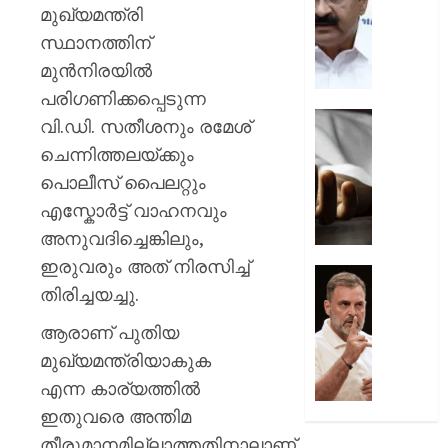
പ്രതിഷ
ചടങ്ങു
മുഖ്യമന്ത്രി
വന്ദേമ
സ്ഥാനത്തിന്
AUGUST
മുഴുവന
7, 2026
മുൻനിരയിൽ
പാടണമെ
നിർദ്ദേ
പരിഗണിക്കപ്പെടുന്ന
0
നൽകി
യുപിയ
വി.ഡി. സതീശനും രമേശ്
പൊതു
ഞെട്ടിച്ച്
ചെന്നിത്തലയ്ക്കും
വകുപ്പ്
ക്രൂരത
പൊലീസ് പൈലറ്റും
വഴക്ക്
AUGUST
മാറ്റാൻ
എസ്കോർട്ട് വാഹനവും
7, 2026
ചെന്ന
അനുവദിച്ചെങ്കിലും,
മകളെ
0
ഇരുവരും അത് നിരസിച്ച്
പശുവി
ജെൻസ
തിരിച്ചയച്ചു.
തളയ്ക്ക
തലമുറ
മരകഷ
ചോദ്യങ്
ആരാണ് പുതിയ
കൊണ്ട്
ഇൻസ്റ്റ
മുഖ്യമന്ത്രിയാകുക
അടിച്ചു
മറുപടി
കൊന്ന്
നൽകാ
എന്ന കാര്യത്തിൽ
പിതാവ്
രാഹുൽ
ഇതുവരെ അന്തിമ
ഗാന്ധി
തീരുമാനമില്ലാത്തതിനാലാണ്