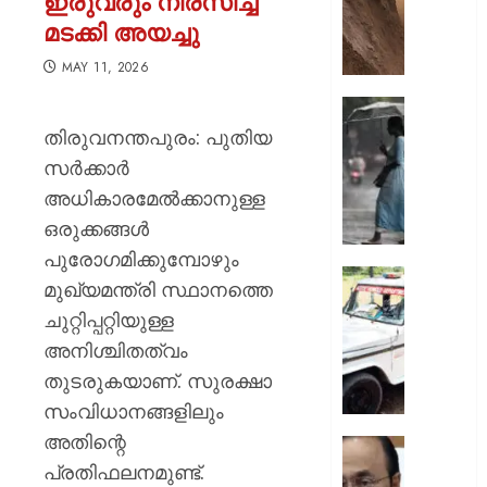
ഇരുവരും നിരസിച്ച്
ഇടിഞ്ഞി
മടക്കി അയച്ചു
മൂവാറ്റു
മാറാടി
MAY 11, 2026
ജനങ്ങ
ഭീതിയി
ഇന്നും
കനത്ത
തിരുവനന്തപുരം: പുതിയ
AUGUST
മഴ;
സർക്കാർ
8, 2026
എട്ട്
അധികാരമേൽക്കാനുള്ള
ജില്ലക
0
ഒരുക്കങ്ങൾ
വിദ്യാ
സ്ഥാപന
പുരോഗമിക്കുമ്പോഴും
ഇന്ന്
ദുരിതാ
മുഖ്യമന്ത്രി സ്ഥാനത്തെ
അവധി
വാഹനത്
ചുറ്റിപ്പറ്റിയുള്ള
പ്രഖ്യാ
പിഴ
അനിശ്ചിതത്വം
ചുമത്ത
AUGUST
നടപടി;
തുടരുകയാണ്. സുരക്ഷാ
8, 2026
ഉദ്യോ
സംവിധാനങ്ങളിലും
സസ്പ
0
അതിന്റെ
ചെയ്ത
സ്വാതന്
ശക്തമ
പ്രതിഫലനമുണ്ട്.
ദിനാ