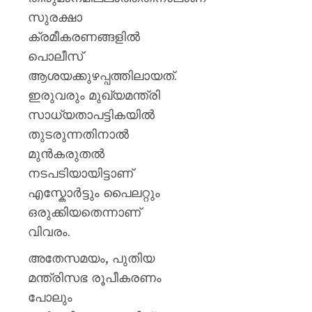
AUGUST
പുതിയ
7, 2026
സുരക്ഷാ
ക്യാമ്
0
ക്രമീകരണങ്ങളിൽ
AUGUST
പൊലീസ്
7, 2026
ആശയക്കുഴപ്പത്തിലായത്.
0
ഇരുവരും മുഖ്യമന്ത്രി
സാധ്യതാപട്ടികയിൽ
തുടരുന്നതിനാൽ
മുൻകരുതൽ
നടപടിയായിട്ടാണ്
എസ്കോർട്ടും പൈലറ്റും
ഒരുക്കിയതെന്നാണ്
വിവരം.
അതേസമയം, പുതിയ
മന്ത്രിസഭ രൂപീകരണം
പോലും