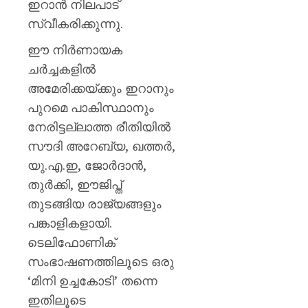
ഇറാൻ നിലപാട്
സ്വീകരിക്കുന്നു.
ഈ നിർണായക
ചർച്ചകളിൽ
അമേരിക്കയ്ക്കും ഇറാനും
പുറമെ പാകിസ്ഥാനും
നേരിട്ടല്ലാത്ത രീതിയിൽ
സൗദി അറേബ്യ, ഖത്തർ,
യു.എ.ഇ, ജോർദാൻ,
തുർക്കി, ഈജിപ്ത്
തുടങ്ങിയ രാജ്യങ്ങളും
പങ്കാളികളായി.
ടെലിഫോണിക്
സംഭാഷണത്തിലൂടെ ഒരു
‘മിനി ഉച്ചകോടി’ തന്നെ
ഇതിലൂടെ