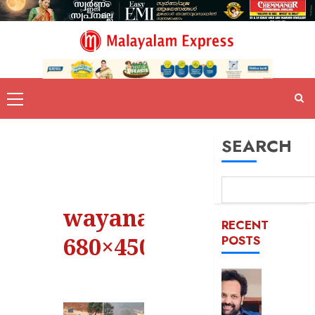
SEARCH
wayanad-
RECENT
680×450
POSTS
ഇ.ഡി
ഉദ്യോ
ആക്രമിച