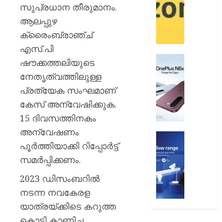
12
ആമസ
സുപ്രധാന തീരുമാനം.
വരെ
പേ
ആലപ്പുഴ
ക്രൈംബ്രാഞ്ച്
AUGUST
AUGUST
9, 2026
9, 2026
എസ്.പി
0
വൺപ്ല
0
ഷൗക്കത്തലിയുടെ
എൻ6എ
നേതൃത്വത്തിലുള്ള
അവതരിപ്
പ്രത്യേക സംഘമാണ്
AUGUST
കേസ് അന്വേഷിക്കുക.
9, 2026
15 ദിവസത്തിനകം
0
അന്വേഷണം
ഫിലിപ്സ്
പൂർത്തിയാക്കി റിപ്പോർട്ട്
ഫോക്കസ
ലൈറ്റ
സമർപ്പിക്കണം.
അവതരിപ്
2023 ഡിസംബറിൽ
AUGUST
നടന്ന നവകേരള
9, 2026
യാത്രയ്ക്കിടെ കറുത്ത
0
കൊടി കാണിച്ച