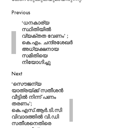
Previous
‘ധനകാര്യ
സ്ഥിതിയിൽ
വ്യക്തത വേണം’ ;
കെ.എം. ചന്ദ്രശേഖർ
അധ്യക്ഷനായ
സമിതിയെ
നിയോഗിച്ചു
Next
‘സൌജന്യ
യാത്രയ്ക്ക് സതീശൻ
വീട്ടിൽ നിന്ന് പണം
തരണം’;
കെ.എസ്.ആർ.ടി.സി
വിവാദത്തിൽ വി.ഡി
സതീശനെതിരെ