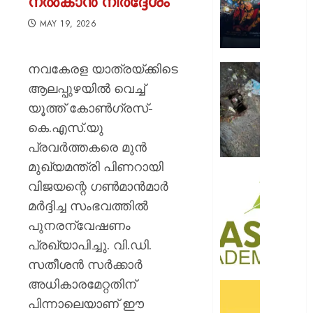
നൽകാൻ നിർദ്ദേശം
റോയ
എൻഫീ
MAY 19, 2026
AUGUST
9, 2026
നവകേരള യാത്രയ്ക്കിടെ
മഞ്ഞപ്
ചന്ദ്രപ്പ
0
ആലപ്പുഴയിൽ വെച്ച്
ജംഗ്ഷ
യൂത്ത് കോൺഗ്രസ്-
സ്ലാബ
കെ.എസ്.യു
തകർന്ന
പ്രവർത്തകരെ മുൻ
നിലയി
മുഖ്യമന്ത്രി പിണറായി
AUGUST
സി.ഐ
വിജയന്റെ ഗൺമാൻമാർ
9, 2026
അക്കാദ
മർദ്ദിച്ച സംഭവത്തിൽ
ബി.ബി
0
പുനരന്വേഷണം
ഓണേഴ്സ്
ഇൻ
പ്രഖ്യാപിച്ചു. വി.ഡി.
ഏവിയ
സതീശൻ സർക്കാർ
മാനേജ്മെ
അധികാരമേറ്റതിന്
പ്രവേ
ഓഫറു
ഈമാസ
പിന്നാലെയാണ് ഈ
അവതരിപ്പ