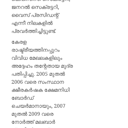
കെ.
ജനറൽ സെക്രട്ടറി,
മുരളീ
വൈസ് പ്രസിഡന്റ്
AUGUST
എന്നീ നിലകളിൽ
8, 2026
പ്രവർത്തിച്ചിട്ടുണ്ട്.
0
കേരള
രാഷ്ട്രീയത്തിനപ്പുറം
വിവിധ മേഖലകളിലും
അദ്ദേഹം തന്റേതായ മുദ്ര
പതിപ്പിച്ചു. 2005 മുതൽ
2006 വരെ സംസ്ഥാന
ക്ഷീരകർഷക ക്ഷേമനിധി
ബോർഡ്
ചെയർമാനായും, 2007
മുതൽ 2009 വരെ
നോർത്ത് മലബാർ