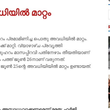
യിൽ മാറ്റം
റം പ്രമാമിണിച്ച പൊതു അവധിയിൽ മാറ്റം.
 മാറ്റി. വ്യാഴാഴ്ച പ്രവൃത്തി
ു. മുഹറം മാസപ്പിറവി പതിനേഴാം തീയതിയാണ്
 പത്ത് ജൂൺ 26നാണ് വരുന്നത്.
ജൂൺ 25ന്റെ അവധിയിയിൽ മാറ്റം ഉണ്ടായത്.
ം അസാധുവാക്കണമെന്ന് മമത; ഹർജി