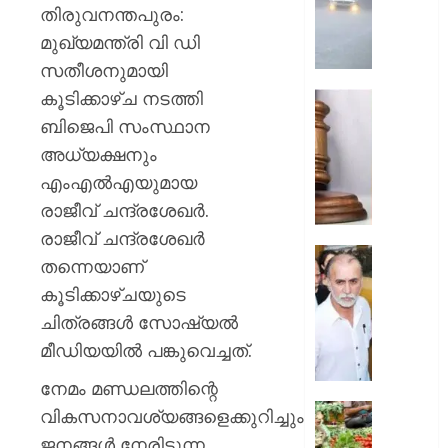
ശക്തമാ
തിരുവനന്തപുരം:
;
മുഖ്യമന്ത്രി വി ഡി
മൂന്ന്
സതീശനുമായി
ജില്ലക
കൂടിക്കാഴ്ച നടത്തി
റെഡ്
അഭിമന
അലേ‌ർട്ട
കൊലക്
ബിജെപി സംസ്ഥാന
;
അധ്യക്ഷനും
AUGUST
പ്രതികള്
6, 2026
എംഎല്‍എയുമായ
ഒരു
രാജീവ് ചന്ദ്രശേഖര്‍.
വകുപ്പ്
0
കൂടി
രാജീവ് ചന്ദ്രശേഖര്‍
ചുമത്താ
സഹപ്ര
തന്നെയാണ്
കോടതി
ലൈംഗി
കൂടിക്കാഴ്ചയുടെ
അനുമത
പീഡിപ്പി
ചിത്രങ്ങള്‍ സോഷ്യല്‍
കേസില്
AUGUST
തരുണ്‍
മീഡിയയില്‍ പങ്കുവെച്ചത്.
6, 2026
തേജ്പാല
നേമം മണ്ഡലത്തിന്റെ
കുറ്റക്ക
0
വിചാര
ഓണമാ
വികസനാവശ്യങ്ങളെക്കുറിച്ചും
വിധി
കേരളത്ത
ജനങ്ങള്‍ നേരിടുന്ന