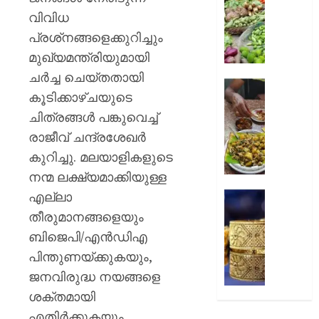
റദ്ദാക്കി
നിത്യ
വിവിധ
ബോംബ
സാധനങ്ങ
ഹൈക്ക
പ്രശ്‌നങ്ങളെക്കുറിച്ചും
വൻ
വിലക്കയറ
മുഖ്യമന്ത്രിയുമായി
AUGUST
ചര്‍ച്ച ചെയ്തതായി
6, 2026
AUGUST
കള്ളുഷ
6, 2026
കൂടിക്കാഴ്ചയുടെ
0
ഭക്ഷ്യ
ചിത്രങ്ങള്‍ പങ്കുവെച്ച്
ലൈസ
0
നിർബന്ധ
രാജീവ് ചന്ദ്രശേഖര്‍
കുറിച്ചു. മലയാളികളുടെ
AUGUST
6, 2026
നന്മ ലക്ഷ്യമാക്കിയുള്ള
എല്ലാ
കുതിച്ചു
0
സ്വർണ
തീരുമാനങ്ങളെയും
പവന്
ബിജെപി/എന്‍ഡിഎ
1,09,80
പിന്തുണയ്ക്കുകയും,
രൂപ
ജനവിരുദ്ധ നയങ്ങളെ
AUGUST
ശക്തമായി
6, 2026
എതിര്‍ക്കുകയും