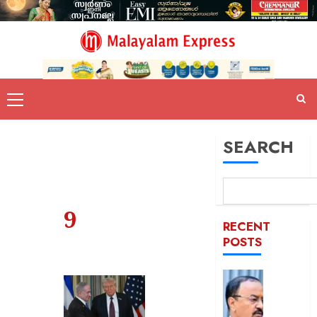
SEARCH
9
RECENT
POSTS
മദ്രസ
പഠിച്ചിറ
തീവ്രവ