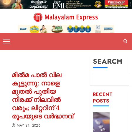
SEARCH
മിൽമ പാൽ വില
കൂട്ടുന്നു: നാളെ
മുതൽ പുതിയ
RECENT
നിരക്ക് നിലവിൽ
POSTS
വരും; ലിറ്ററിന് 4
രൂപയുടെ വർദ്ധനവ്
ഡെബിറ്റ
കാർഡ്
MAY 31, 2026
മുൻകൂട്ട