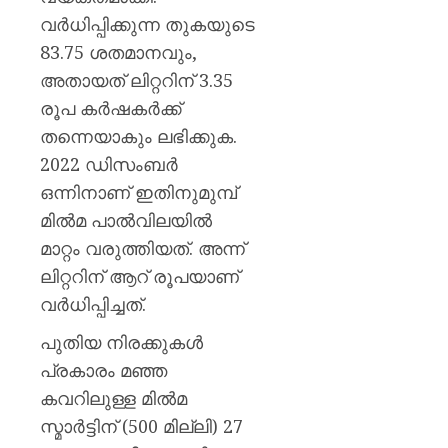
ജില്ലക
വർധിപ്പിക്കുന്ന തുകയുടെ
അവധിയ
പ്രഖ്യാ
83.75 ശതമാനവും,
അതായത് ലിറ്ററിന് 3.35
AUGUST
രൂപ കർഷകർക്ക്
7, 2026
തന്നെയാകും ലഭിക്കുക.
0
2022 ഡിസംബർ
ഒന്നിനാണ് ഇതിനുമുമ്പ്
മിൽമ പാൽവിലയിൽ
മാറ്റം വരുത്തിയത്. അന്ന്
ലിറ്ററിന് ആറ് രൂപയാണ്
വർധിപ്പിച്ചത്.
പുതിയ നിരക്കുകൾ
പ്രകാരം മഞ്ഞ
കവറിലുള്ള മിൽമ
സ്മാർട്ടിന് (500 മില്ലി) 27