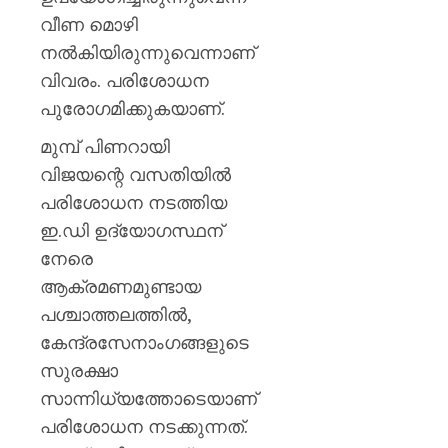
ജില്ലക
വീണ മൊഴി
അവധിയ
പ്രഖ്യാ
നൽകിയിരുന്നുവെന്നാണ്
വിവരം. പരിശോധന
AUGUST
പുരോഗമിക്കുകയാണ്.
7, 2026
0
മുമ്പ് പിണറായി
വിജയന്റെ വസതിയിൽ
പരിശോധന നടത്തിയ
ഇ.ഡി ഉദ്യോഗസ്ഥന്
നേരെ
ആക്രമണമുണ്ടായ
പശ്ചാത്തലത്തിൽ,
കേന്ദ്രസേനാംഗങ്ങളുടെ
സുരക്ഷാ
സാന്നിധ്യത്തോടെയാണ്
പരിശോധന നടക്കുന്നത്.