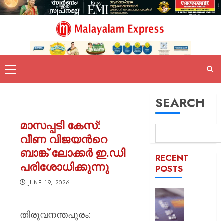
SEARCH
മാസപ്പടി കേസ്:
വീണ വിജയൻറെ
ബാങ്ക് ലോക്കർ ഇ.ഡി
RECENT
പരിശോധിക്കുന്നു
POSTS
JUNE 19, 2026
ഡെബിറ്റ
കാർഡ്
തിരുവനന്തപുരം:
മുൻകൂട്ട