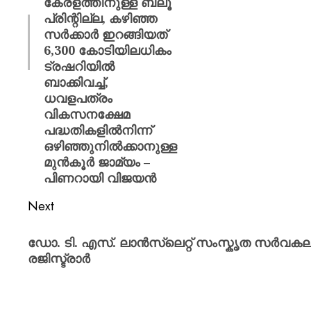
കേരളത്തിനുള്ള ബ്ലൂ
പ്രിന്റില്ല, കഴിഞ്ഞ
സർക്കാർ ഇറങ്ങിയത്
6,300 കോടിയിലധികം
ട്രഷറിയിൽ
ബാക്കിവച്ച്,
ധവളപത്രം
വികസനക്ഷേമ
പദ്ധതികളിൽനിന്ന്
ഒഴിഞ്ഞുനിൽക്കാനുള്ള
മുൻകൂർ ജാമ്യം –
പിണറായി വിജയൻ
Next
ഡോ. ടി. എസ്. ലാൻസ്‍ലെറ്റ് സംസ്കൃത സർവക
രജിസ്ട്രാർ