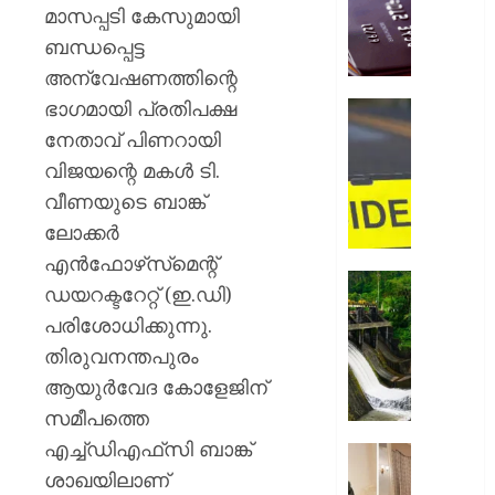
അറിയിക
മാസപ്പടി കേസുമായി
ബ്ലോക്ക
ബന്ധപ്പെട്ട
ചെയ്ത
അന്വേഷണത്തിന്റെ
നടപടി
ഭാഗമായി പ്രതിപക്ഷ
തിരിച്ചടി
ചിങ്ങവന
ബാങ്ക്
എം.സി
നേതാവ് പിണറായി
ഉപഭോക
റോഡി
വിജയന്റെ മകൾ ടി.
നഷ്ടപര
വാഹനാ
വീണയുടെ ബാങ്ക്
നൽകാ
കാറും
വിധി
ലോക്കർ
ലോറിയ
കൂട്ടിയിടിച
എൻഫോഴ്‌സ്‌മെന്റ്
AUGUST
മൂന്ന്
മഴ
ഡയറക്ടറേറ്റ് (ഇ.ഡി)
7, 2026
പേർക്ക്
ശക്തമ
പരിശോധിക്കുന്നു.
പരിക്കേറ്
0
കെഎസ
വൻ
തിരുവനന്തപുരം
ഡാമുക
ഗതാഗതക്
റെഡ്
ആയുർവേദ കോളേജിന്
അലേർട്ട
സമീപത്തെ
AUGUST
ഇടുക്ക
7, 2026
എച്ച്ഡിഎഫ്‌സി ബാങ്ക്
യാത്രാവ
അമേരിക
ജാഗ്രത
ശാഖയിലാണ്
0
സന്ദർശ