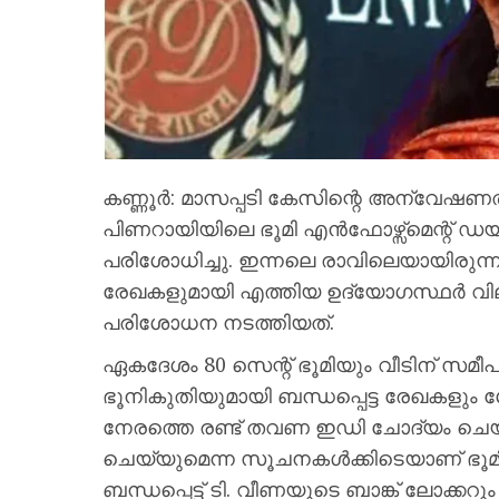
കണ്ണൂർ: മാസപ്പടി കേസിന്റെ അന്വേഷണത്
പിണറായിയിലെ ഭൂമി എൻഫോഴ്സ്മെന്റ് ഡയറ
പരിശോധിച്ചു. ഇന്നലെ രാവിലെയായിരുന
രേഖകളുമായി എത്തിയ ഉദ്യോഗസ്ഥർ വ
പരിശോധന നടത്തിയത്.
ഏകദേശം 80 സെന്റ് ഭൂമിയും വീടിന് സ
ഭൂനികുതിയുമായി ബന്ധപ്പെട്ട രേഖകളും 
നേരത്തെ രണ്ട് തവണ ഇഡി ചോദ്യം ചെയ്
ചെയ്യുമെന്ന സൂചനകൾക്കിടെയാണ് ഭൂമി
ബന്ധപ്പെട്ട് ടി. വീണയുടെ ബാങ്ക് ലോക്കറു