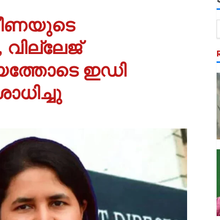
 വീണയുടെ
 വില്ലേജ്
ത്തോടെ ഇഡി
ധിച്ചു