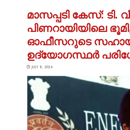
മാസപ്പടി കേസ്: ടി.
പിണറായിയിലെ ഭൂമി,
ഓഫീസറുടെ സഹായ
ഉദ്യോഗസ്ഥർ പരിശോ
JULY 8, 2026