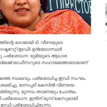
തിന്റെ ഭാഗമായി ടി. വീണയുടെ
ക്ടറേറ്റ് (ഇഡി) ഉദ്യോഗസ്ഥർ
്നു പരിശോധന. ഭൂമിയുടെ ആധാര
ില്ലേജ് ഓഫീസറുടെ സഹായത്തോടെയാണ്
മീപത്തെ സ്ഥലവും പരിശോധിച്ച ഇഡി സംഘം
ശേഖരിച്ചു. മാസപ്പടി കേസിൽ വീണയെ
തിരുന്നു. മൂന്നാം തവണയും ചോദ്യം
 പരിശോധന. ഇതിന് മുമ്പ് കേസുമായി
ം ഇഡി പരിശോധിച്ചിരുന്നു.