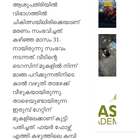
ആഘോഷ
ആശുപത്രിയിൽ
AUGUST
റോയ
വിഭാഗത്തിൽ
9, 2026
എൻഫീ
ചികിത്സയിലിരിക്കെയാണ്
0
AUGUST
മരണം സംഭവിച്ചത്.
9, 2026
മഞ്ഞപ്
കഴിഞ്ഞ മാസം 31-
ചന്ദ്രപ്പ
0
നായിരുന്നു സംഭവം
ജംഗ്ഷ
നടന്നത്. വീടിന്റെ
സ്ലാബ
തകർന്ന
ടെറസിന് മുകളിൽ നിന്ന്
നിലയി
മാങ്ങ പറിക്കുന്നതിനിടെ
കാൽ വഴുതി താഴേക്ക്
AUGUST
സി.ഐ
9, 2026
വീഴുകയായിരുന്നു.
അക്കാദ
ബി.ബി
താഴെയുണ്ടായിരുന്ന
0
ഓണേഴ്സ്
ഇരുമ്പ് ഗേറ്റിന്
ഇൻ
മുകളിലേക്കാണ് കുട്ടി
ഏവിയ
പതിച്ചത്. ഫയർ ഫോഴ്സ്
മാനേജ്മെ
പ്രവേ
എത്തി കഴുത്തിലെ കമ്പി