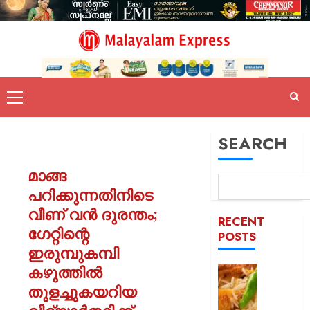
SEARCH
മാങ്ങ
പറിക്കുന്നതിനിടെ
വീണ് വൻ ദുരന്തം;
RECENT
ഗേറ്റിന്റെ
POSTS
ഇരുമ്പുകമ്പി
കഴുത്തിൽ
കട
ഇടിച്ച്
തുളച്ചുകയറിയ
നിരത്തി