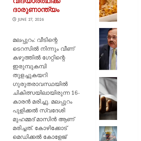
വിദ്യാർത്ഥിക്ക്
അധികൃ
ദാരുണാന്ത്യം
സാവൻ
മാസത്
JUNE 27, 2026
നോൺ-
വെജ്
മുഖ്യാ
വിളമ്പി
വിഷയത
മലപ്പുറം: വീടിന്റെ
യു.പിയ
ഹൈദരാ
ടെറസിൽ നിന്നും വീണ്
കനത്ത
ലോ
കഴുത്തിൽ ഗേറ്റിന്റെ
ശിക്ഷാ
യൂണിവേഴ
നടപടി
ഇരുമ്പുകമ്പി
അമർഷം
ചീഫ്
തുളച്ചുകയറി
AUGUST
ജസ്റ്റി
ഗുരുതരാവസ്ഥയിൽ
9, 2026
പ്രതിഷ
തോട്ടത
ചികിത്സയിലായിരുന്ന 16-
വിദ്യാ
0
ജോലി
കാരൻ മരിച്ചു. മലപ്പുറം
ചെയ്യു
AUGUST
കടുവയ
പുളിക്കൽ സ്വദേശി
9, 2026
ആക്രമ
മുഹമ്മദ്‌ മാസിൻ ആണ്
ഗൂഡല്
0
മരിച്ചത്. കോഴിക്കോട്
തൊഴില
കൊച്ചി
കൊല്ലപ്
മെഡിക്കൽ കോളേജ്
ഹണ്ടർ