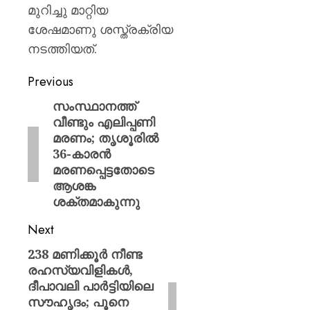
ഈമാസ
മുറിച്ചു മാറ്റിയ
12
ശേഷമാണു ശസ്ത്രക്രിയ
വരെ
നടത്തിയത്.
AUGUST
9, 2026
Previous
0
സംസ്ഥാനത്ത്
വീണ്ടും എലിപ്പണി
മരണം; തൃശൂരിൽ
36-കാരൻ
മരണപ്പെട്ടതോടെ
ആശങ്ക
ശക്തമാകുന്നു
Next
238 മണിക്കൂർ നീണ്ട
രഹസ്യവിളികൾ,
ദീപാവലി പാർട്ടിയിലെ
സൗഹൃദം; പൂനെ