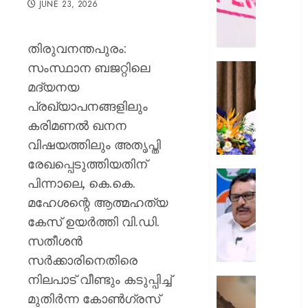
JUNE 23, 2026
ഭൗതിക
ശരീരം
ഫ്രീസറ
തിരുവനന്തപുരം:
കൊണ്ട
സംസ്ഥാന ബജറ്റിലെ
സംഭവം
കൊച്ചി
പയ്യന്
അമേരിക
മദ്യനയ
തഹസിൽ
അംബാസ
പ്രഖ്യാപനങ്ങളിലും
സസ്‌
കൂടിക്കാ
കരിമണൽ ഖനന
നടത്തി
AUGUST
വിഷയത്തിലും അതൃപ്തി
മുഖ്യമന്
8, 2026
വി.ഡി.
രേഖപ്പെടുത്തിയതിന്
സതീശ
0
പിടിക്കേ
പിന്നാലെ, കെ.കെ.
സമയത്
മഹേശന്റെ ആത്മഹത്യ
AUGUST
പിടിക്കും
8, 2026
കേസ് ഉയർത്തി വി.ഡി.
എത്രന
മുങ്ങി
0
സതീശൻ
നടക്കും:
സർക്കാരിനെതിരെ
അർജു
നിലപാട് വീണ്ടും കടുപ്പിച്ച്
ആയങ്കി
കൂറ്റൻ
കെ.
മുതിർന്ന കോൺഗ്രസ്
മൺകൂ