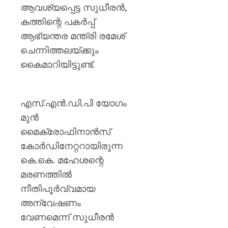
ശക്തമ
ആവശ്യപ്പെട്ട സുധീരൻ,
പ്രതിഷ
കത്തിന്റെ പകർപ്പ്
ആഭ്യന്തര മന്ത്രി രമേശ്
AUGUST
7, 2026
ചെന്നിത്തലയ്ക്കും
0
കൈമാറിയിട്ടുണ്ട്.
എസ്.എൻ.ഡി.പി യോഗം
മുൻ
മൈക്രോഫിനാൻസ്
കോർഡിനേറ്ററായിരുന്ന
കെ.കെ. മഹേശന്റെ
മരണത്തിൽ
നീതിപൂർവ്വമായ
അന്വേഷണം
വേണമെന്ന് സുധീരൻ