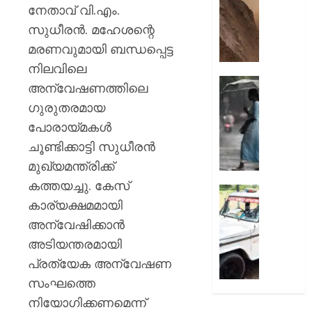
മുരളീ
പാറമടയി
നേതാവ് വി.എം.
ഇടിഞ്ഞി
സുധീരൻ. മഹേശന്റെ
AUGUST
മൂവാറ്റു
8, 2026
മരണവുമായി ബന്ധപ്പെട്ട
മാറാടി
ജനങ്ങ
നിലവിലെ
0
ഭീതിയി
ഇന്നും
അന്വേഷണത്തിലെ
കനത്ത
ഗുരുതരമായ
AUGUST
മഴ;
8, 2026
പോരായ്മകൾ
എട്ട്
ജില്ലക
ചൂണ്ടിക്കാട്ടി സുധീരൻ
0
വിദ്യാ
മുഖ്യമന്ത്രിക്ക്
സ്ഥാപന
കത്തയച്ചു. കേസ്
ഇന്ന്
ദുരിതാ
കാര്യക്ഷമമായി
അവധി
വാഹനത്
പ്രഖ്യാ
പിഴ
അന്വേഷിക്കാൻ
ചുമത്ത
അടിയന്തരമായി
AUGUST
നടപടി;
പ്രത്യേക അന്വേഷണ
8, 2026
ഉദ്യോ
സംഘത്തെ
സസ്പ
0
ചെയ്ത
നിയോഗിക്കണമെന്ന്