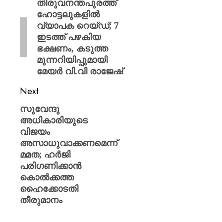
തിരുവനന്തപുരത്ത്
ഹോട്ടലുകളിൽ
വ്യാപക റെയ്ഡ്; 7
ഇടത്ത് പഴകിയ
ഭക്ഷണം, കടുത്ത
മുന്നറിയിപ്പുമായി
മേയർ വി.വി രാജേഷ്
Next
സുവേന്ദു
അധികാരിയുടെ
വിജയം
അസാധുവാക്കണമെന്ന്
മമത; ഹർജി
പരിഗണിക്കാൻ
കൊൽക്കത്ത
ഹൈക്കോടതി
തീരുമാനം