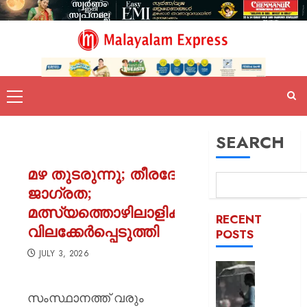
SEARCH
മഴ തുടരുന്നു; തീരദേശത്ത്
ജാഗ്രത;
മത്സ്യത്തൊഴിലാളികൾക്ക്
RECENT
വിലക്കേർപ്പെടുത്തി
POSTS
JULY 3, 2026
അടുത്
മണിക്ക
സംസ്ഥാനത്ത് വരും
മഴ