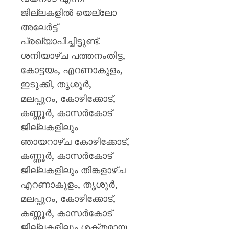
മുപ്പതി
ജില്ലകളിൽ യെല്ലോ
സൈനിക
0
ദാരുണാ
അലേർട്ട്
പ്രഖ്യാപിച്ചിട്ടുണ്ട്.
AUGUST
ശനിയാഴ്ച പത്തനംതിട്ട,
7, 2026
കോട്ടയം, എറണാകുളം,
0
ഇടുക്കി, തൃശൂർ,
മലപ്പുറം, കോഴിക്കോട്,
കണ്ണൂർ, കാസർകോട്
ജില്ലകളിലും
ഞായറാഴ്ച കോഴിക്കോട്,
കണ്ണൂർ, കാസർകോട്
ജില്ലകളിലും തിങ്കളാഴ്ച
എറണാകുളം, തൃശൂർ,
മലപ്പുറം, കോഴിക്കോട്,
കണ്ണൂർ, കാസർകോട്
ജില്ലകളിലും ശക്തമായ