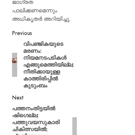
ജാഗ്രത
പാലിക്കണമെന്നും
അധികൃതർ അറിയിച്ചു.
Previous
വിപഞ്ജികയുടെ
മരണം:
നിയമനടപടികൾ
എങ്ങുമെത്തിയില്ല;
നീതിക്കായുള്ള
കാത്തിരിപ്പിൽ
കുടുംബം
Next
പത്തനംതിട്ടയിൽ
ഷിഗെല്ല;
പത്തുവയസുകാരി
ചികിത്സയിൽ;