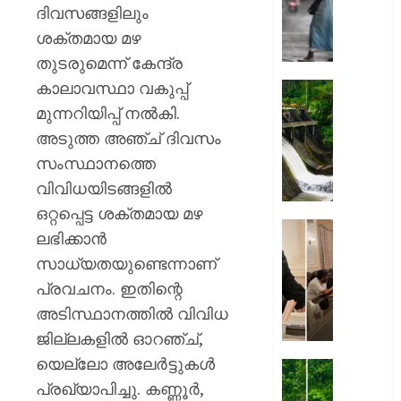
കനത്തേക
ദിവസങ്ങളിലും
അതീവ
ശക്തമായ മഴ
ജാഗ്ര
തുടരുമെന്ന് കേന്ദ്ര
നിർദ്ദേ
കാലാവസ്ഥാ വകുപ്പ്
വിവിധ
മഴ
ജില്ലക
ശക്തമ
മുന്നറിയിപ്പ് നൽകി.
അവധിയ
കെഎസ
അടുത്ത അഞ്ച് ദിവസം
പ്രഖ്യാ
ഡാമുക
സംസ്ഥാനത്തെ
റെഡ്
AUGUST
വിവിധയിടങ്ങളിൽ
അലേർട്ട
7, 2026
ഇടുക്ക
ഒറ്റപ്പെട്ട ശക്തമായ മഴ
യാത്രാവ
0
അമേരിക
ലഭിക്കാൻ
ജാഗ്രത
സന്ദർശ
സാധ്യതയുണ്ടെന്നാണ്
തിരുവന
AUGUST
പ്രവചനം. ഇതിന്റെ
നഗരസ
7, 2026
വികസ
അടിസ്ഥാനത്തിൽ വിവിധ
പദ്ധത
0
ജില്ലകളിൽ ഓറഞ്ച്,
അവതരിപ്പ
യെല്ലോ അലേർട്ടുകൾ
മേയർ
തൃശ്ശൂര
വി.വി.
പ്രഖ്യാപിച്ചു. കണ്ണൂർ,
ശക്തമ