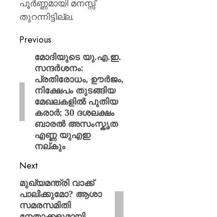
പൂർണ്ണമായി മനസ്സ്
തുറന്നിട്ടില്ല.
Previous
മോദിയുടെ യു.എ.ഇ.
സന്ദർശനം:
പ്രതിരോധം, ഊർജം,
നിക്ഷേപം തുടങ്ങിയ
മേഖലകളിൽ പുതിയ
കരാർ; 30 ദശലക്ഷം
ബാരൽ അസംസ്കൃത
എണ്ണ യുഎഇ
നല്കും
Next
മുഖ്യമന്ത്രി വാക്ക്
പാലിക്കുമോ? ആശാ
സമരസമിതി
നേതാക്കളുമായി