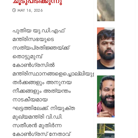
ചൂടുപിടിക്കുന്നു
ക്യാമ്പ
നേരെ
MAY 16, 2026
ഹൂതിക
നടത്തി
പുതിയ യു.ഡി.എഫ്
ആക്രമ
സ്വാതന്
മുപ്പതി
ദിനത്തില
മന്ത്രിസഭയുടെ
സൈനിക
പ്രധാനമ
സത്യപ്രതിജ്ഞയ്ക്ക്
ദാരുണാ
നരേന്ദ്
തൊട്ടുമുമ്പ്
മോദി
AUGUST
കോൺഗ്രസിൽ
വിദ്യാര
7, 2026
അഭിസ
മന്ത്രിസ്ഥാനങ്ങളെച്ചൊല്ലിയുള്ള
ചെയ്യ
0
തർക്കങ്ങളും അനുനയ
:
ആർ.
നീക്കങ്ങളും അത്യന്തം
അഭിജിത്
സുഗതന
ദീപ്കെ
നാടകീയമായ
നൽകി
എസ്കോർട
ഘട്ടത്തിലേക്ക്. നിയുക്ത
AUGUST
പരോൾ
മുഖ്യമന്ത്രി വി.ഡി.
7, 2026
റദ്ദാക്കി
സതീശൻ മുതിർന്ന
ആഭ്യന്
0
കനത്ത
വകുപ്പ്
കോൺഗ്രസ് നേതാവ്
മഴക്കി