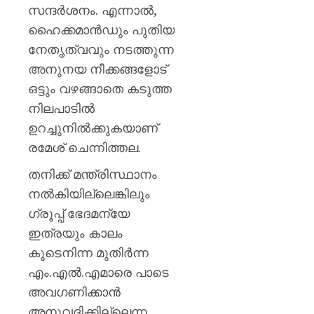
സന്ദർശനം. എന്നാൽ,
AUGUST
ഹൈക്കമാൻഡും പുതിയ
6, 2026
നേതൃത്വവും നടത്തുന്ന
0
അനുനയ നീക്കങ്ങളോട്
ഒട്ടും വഴങ്ങാതെ കടുത്ത
നിലപാടിൽ
ഉറച്ചുനിൽക്കുകയാണ്
രമേശ് ചെന്നിത്തല.
തനിക്ക് മന്ത്രിസ്ഥാനം
നൽകിയില്ലെങ്കിലും
ഗ്രൂപ്പ് ഭേദമന്യേ
ഇത്രയും കാലം
കൂടെനിന്ന മുതിർന്ന
എം.എൽ.എമാരെ പാടെ
അവഗണിക്കാൻ
അനുവദിക്കില്ലെന്ന