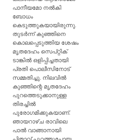
AUGUST
പുതിയ
7, 2026
പാനീയമോ നൽകി
ക്യാമ്
0
ബോധം
AUGUST
കെടുത്തുകയായിരുന്നു.
7, 2026
തുടർന്ന് കുഞ്ഞിനെ
0
കൊലപ്പെടുത്തിയ ശേഷം
മൃതദേഹം സെപ്റ്റിക്
ടാങ്കിൽ ഒളിപ്പിച്ചതായി
പ്രതി പൊലീസിനോട്
സമ്മതിച്ചു. നിലവിൽ
കുഞ്ഞിന്റെ മൃതദേഹം
പുറത്തെടുക്കാനുള്ള
തിരച്ചിൽ
പുരോഗമിക്കുകയാണ്.
ഞായറാഴ്ച രാവിലെ
പാൽ വാങ്ങാനായി
പിതാവ് പുറത്തുപോയ