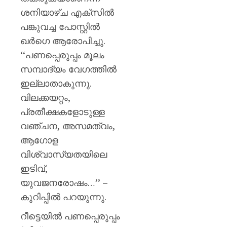
മഞ്ജു
ശനിയാഴ്ച എക്സിൽ
പിള്ള
പങ്കുവച്ച പോസ്റ്റിൽ
AUGUST
ഖർഗെ ആരോപിച്ചു.
7, 2026
‘‘പണപ്പെരുപ്പം മൂലം
0
സമ്പാദ്യം വേഗത്തിൽ
ഇല്ലാതാകുന്നു.
വിലക്കയറ്റം,
പ്രതീക്ഷകളോടുള്ള
വഞ്ചന, അസമത്വം,
ആഗോള
വിശ്വാസ്യതയിലെ
ഇടിവ്,
യുവജനരോഷം…’’ –
കുറിപ്പിൽ പറയുന്നു.
റീട്ടെയിൽ പണപ്പെരുപ്പം