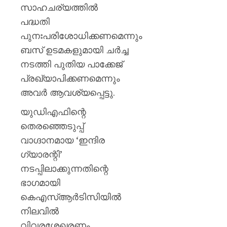
സാഹചര്യത്തിൽ
AUGUST
പദ്ധതി
8, 2026
പുനഃപരിശോധിക്കണമെന്നും
0
ബസ് ഉടമകളുമായി ചർച്ച
നടത്തി പുതിയ പാക്കേജ്
പ്രഖ്യാപിക്കണമെന്നും
അവർ ആവശ്യപ്പെട്ടു.
യുഡിഎഫിന്റെ
തെരഞ്ഞെടുപ്പ്
വാഗ്ദാനമായ ‘ഇന്ദിര
ഗ്യാരന്റി’
നടപ്പിലാക്കുന്നതിന്റെ
ഭാഗമായി
കെഎസ്ആർടിസിയിൽ
നിലവിൽ
വിവരശേഖരണം