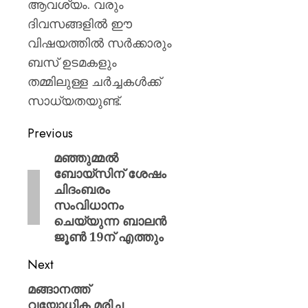
ആവശ്യം. വരും
ദിവസങ്ങളിൽ ഈ
വിഷയത്തിൽ സർക്കാരും
ബസ് ഉടമകളും
തമ്മിലുള്ള ചർച്ചകൾക്ക്
സാധ്യതയുണ്ട്.
Previous
മഞ്ഞുമ്മൽ
ബോയ്സിന് ശേഷം
ചിദംബരം
സംവിധാനം
ചെയ്യുന്ന ബാലൻ
ജൂൺ 19ന് എത്തും
Next
മങ്ങാനത്ത്
വയോധിക മരിച്ച