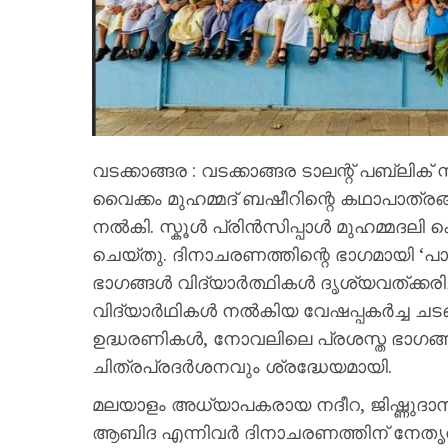
വടക്കാങ്ങര : വടക്കാങ്ങര ടാലന്റ് പബ്ലിക
വൈക്കം മുഹമ്മദ്‌ ബഷീറിന്റെ കഥാപാത്രങ
നൽകി. സ്കൂൾ പ്രിൻസിപ്പാൾ മുഹമ്മദല
ചെയ്തു. ദിനാചരണത്തിന്റെ ഭാഗമായി ‘പ
ഭാഗങ്ങൾ വിദ്യാർത്ഥികൾ ദൃശ്യവത്ക്കരിച
വിദ്യാർഥികൾ നൽകിയ വേഷപ്പകർച്ച ചടങ്ങിന
ഉദ്ധരണികൾ, നോവലിലെ പ്രശസ്ത ഭാഗങ്ങ
ചിത്രപ്രദർശനവും ശ്രദ്ധേയമായി.
മലയാളം അധ്യാപകരായ നദീറ, ജിഷ്ണുദാസ്
ആബിദ എന്നിവർ ദിനാചരണത്തിന് നേതൃത