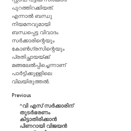
പുറത്തിറക്കിയത്.
എന്നാൽ ബന്ധു
നിയമനവുമായി
ബന്ധപ്പെട്ട വിവാദം
സർക്കാരിന്റെയും
കോൺഗ്രസിന്റെയും
പ്രതിച്ഛായയ്ക്ക്
മങ്ങലേൽപ്പിച്ചെന്നാണ്
പാർട്ടിക്കുള്ളിലെ
വിലയിരുത്തൽ.
Previous
“വി എസ് സർക്കാരിന്
തുടർഭരണം
കിട്ടാതിരിക്കാൻ
പിണറായി വിജയൻ