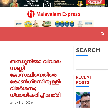
SEARCH
ബന്ധുനിയമ വിവാദം:
സണ്ണി
ജോസഫിനെതിരെ
RECENT
കോൺഗ്രസിനുള്ളിൽ
POSTS
വിമർശനം;
ന്യായീകരിച്ച് മന്ത്രി
പിടിക്കേ
സമയത്
JUNE 6, 2026
പിടിക്കും