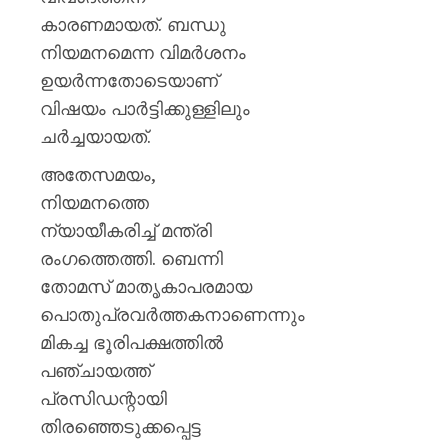
തളയ്ക്ക
കാരണമായത്. ബന്ധു
മരകഷ
കൊണ്ട്
നിയമനമെന്ന വിമർശനം
അടിച്ചു
ഉയർന്നതോടെയാണ്
കൊന്ന്
വിഷയം പാർട്ടിക്കുള്ളിലും
പിതാവ്
ചർച്ചയായത്.
AUGUST
അതേസമയം,
7, 2026
നിയമനത്തെ
0
ന്യായീകരിച്ച് മന്ത്രി
രംഗത്തെത്തി. ബെന്നി
തോമസ് മാതൃകാപരമായ
പൊതുപ്രവർത്തകനാണെന്നും
മികച്ച ഭൂരിപക്ഷത്തിൽ
പഞ്ചായത്ത്
പ്രസിഡന്റായി
തിരഞ്ഞെടുക്കപ്പെട്ട