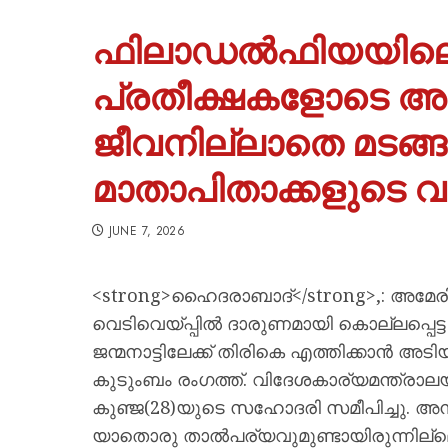
ഫിലാഡൽഫിയയിലെ ദ
പ്രതീക്ഷകളോടെ അ
ജീവനില്ലാതെ മടങ്ങു
മാതാപിതാക്കളുടെ 
JUNE 7, 2026
<strong>ഹൈദരാബാദ്</strong>,: അമേ
വെടിവെയ്പ്പിൽ ദാരുണമായി കൊല്ലപ്പെട്
ജന്മനാട്ടിലേക്ക് തിരികെ എത്തിക്കാൻ അട
കുടുംബം രംഗത്ത്. വിദേശകാര്യമന്ത്രാലയ
കുഞ്ജ(28)യുടെ സഹോദരി സമീപിച്ചു. അന്
യാതൊരു താല്‍പര്യവുമുണ്ടായിരുന്നില്ലെ