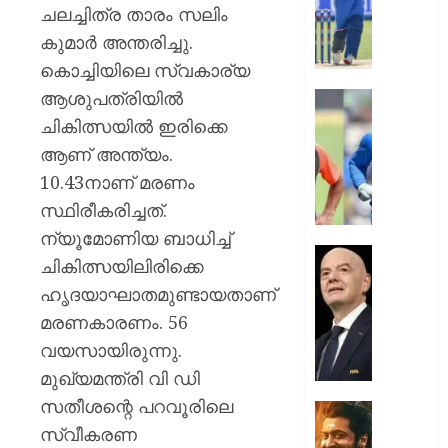
ബിസി
ചലച്ചിത്ര താരം സലിം
സെലക്
കുമാർ അന്തരിച്ചു.
കമ്മിറ്റി
കൊച്ചിയിലെ സ്വകാര്യ
തമ്മിൽ
ആശുപത്രിയിൽ
തുറന്ന
അഗാർക്
”അത്
ചികിത്സയിൽ ഇരിക്കെ
സ്ഥാനവ
അടച്ചാ
ആണ് അന്ത്യം.
പ്രതിസ
പിന്നെ
10.43നാണ് മരണം
അകത്തേ
AUGUST
സ്ഥിരീകരിച്ചത്.
പ്രവേശ
6, 2026
ധോണിയെക
ന്യൂമോണിയ ബാധിച്ച്
രസകര
0
പ്രതിസ
ചികിത്സയിലിരിക്കെ
ഓർമ്മ
വിരാമം;
ഹൃദയാഘാതമുണ്ടായതാണ്
പങ്കുവെച്
ഫിഫ
രഹാന
മരണകാരണം. 56
പ്രസിഡന
ജിയാനി
വയസായിരുന്നു.
AUGUST
ഇൻഫന്റ
മുഖ്യമന്ത്രി വി ഡി
6, 2026
പൂർണ്ണ
സതീശന്റെ പറവൂരിലെ
പിന്തു
0
ചിത്രീ
പ്രഖ്യാപ
സ്വീകരണ
പൂർത്ത