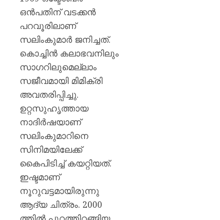
സർക്കാ
ഒന്‍പതിന് വടക്കന്‍
രൂക്ഷ
വിമർശ
പറവൂരിലാണ്
സോനം
സലിംകുമാര്‍ ജനിച്ചത്.
വാങ്ചു
കൊച്ചിന്‍ കലാഭവനിലും
സാഗറിലുമെല്ലാം
AUGUST
6, 2026
സജീവമായി മിമിക്രി
0
അവതരിപ്പിച്ചു.
ഉറ്റസുഹൃത്തായ
നാദിര്‍ഷയാണ്
സലിംകുമാറിനെ
സിനിമയിലേക്ക്
കൈപിടിച്ച് കയറ്റിയത്.
ഇഷ്ടമാണ്
നൂറുവട്ടമായിരുന്നു
ആദ്യ ചിത്രം. 2000
ത്തില്‍ പുറത്തിറങ്ങിയ