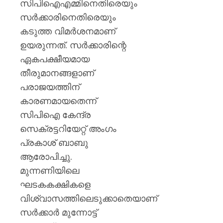
AUGUST
പുതിയ
സിപിഐഎമ്മിനെതിരെയും
7, 2026
ക്യാമ്
സർക്കാരിനെതിരെയും
0
കടുത്ത വിമർശനമാണ്
AUGUST
7, 2026
ഉയരുന്നത്. സർക്കാരിന്റെ
ഏകപക്ഷീയമായ
0
തീരുമാനങ്ങളാണ്
പരാജയത്തിന്
കാരണമായതെന്ന്
സിപിഐ കേന്ദ്ര
സെക്രട്ടറിയേറ്റ് അംഗം
പ്രകാശ് ബാബു
ആരോപിച്ചു.
മുന്നണിയിലെ
ഘടകകക്ഷികളെ
വിശ്വാസത്തിലെടുക്കാതെയാണ്
സർക്കാർ മുന്നോട്ട്