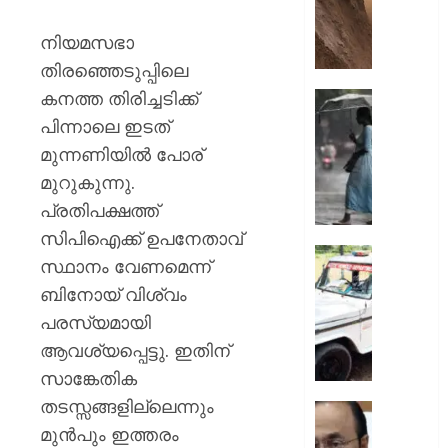
ഇടിഞ്ഞി
മൂവാറ്റു
നിയമസഭാ
മാറാടി
തിരഞ്ഞെടുപ്പിലെ
ജനങ്ങ
കനത്ത തിരിച്ചടിക്ക്
ഭീതിയി
ഇന്നും
കനത്ത
പിന്നാലെ ഇടത്
AUGUST
മഴ;
മുന്നണിയിൽ പോര്
8, 2026
എട്ട്
മുറുകുന്നു.
ജില്ലക
0
പ്രതിപക്ഷത്ത്
വിദ്യാ
സ്ഥാപന
സിപിഐക്ക് ഉപനേതാവ്
ഇന്ന്
ദുരിതാ
സ്ഥാനം വേണമെന്ന്
അവധി
വാഹനത്
ബിനോയ് വിശ്വം
പ്രഖ്യാ
പിഴ
പരസ്യമായി
ചുമത്ത
AUGUST
നടപടി;
ആവശ്യപ്പെട്ടു. ഇതിന്
8, 2026
ഉദ്യോ
സാങ്കേതിക
സസ്പ
0
തടസ്സങ്ങളില്ലെന്നും
ചെയ്ത
സ്വാതന്
ശക്തമ
മുൻപും ഇത്തരം
ദിനാ