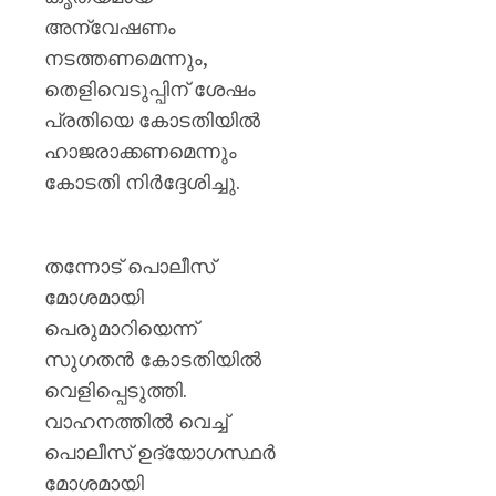
പയ്യന്
അന്വേഷണം
തഹസിൽ
സസ്‌
നടത്തണമെന്നും,
തെളിവെടുപ്പിന് ശേഷം
AUGUST
8, 2026
പ്രതിയെ കോടതിയിൽ
ഹാജരാക്കണമെന്നും
0
കോടതി നിർദ്ദേശിച്ചു.
തന്നോട് പൊലീസ്
മോശമായി
പെരുമാറിയെന്ന്
സുഗതൻ കോടതിയിൽ
വെളിപ്പെടുത്തി.
വാഹനത്തിൽ വെച്ച്
പൊലീസ് ഉദ്യോഗസ്ഥർ
മോശമായി