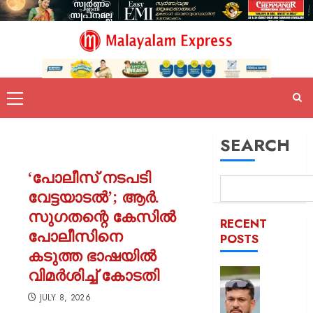
SEARCH
‘പോലീസ് നടപടി
വേട്ടയാടൽ’; ആർ.
സുഗതന്റെ കേസിൽ
RECENT
പോലീസിനെ
POSTS
കടുത്ത ഭാഷയിൽ
വിമർശിച്ച് കോടതി
പിന്തു
വേണ്ട,
JULY 8, 2026
പിന്നില്‍