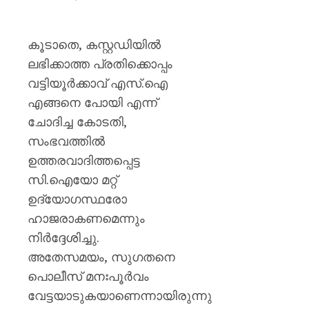
കൂടാതെ, കസ്റ്റഡിയിൽ
ലഭിക്കാത്ത പ്രതിക്കൊപ്പം
വട്ടിയൂർക്കാവ് എസ്.ഐ
എങ്ങനെ പോയി എന്ന്
ചോദിച്ച കോടതി,
സംഭവത്തിൽ
ഉത്തരവാദിത്തപ്പെട്ട
സി.ഐയോ മറ്റ്
ഉദ്യോഗസ്ഥരോ
ഹാജരാകണമെന്നും
നിർദ്ദേശിച്ചു.
അതേസമയം, സുഗതനെ
പൊലീസ് മനഃപൂർവം
വേട്ടയാടുകയാണെന്നായിരുന്നു