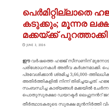
പെർമിറ്റില്ലാതെ ഹജ്
കടുക്കും; മൂന്നര ല
മക്കയ്ക്ക് പുറത്താ
JUNE 3, 2026
ഈ
വർഷത്തെ ഹജ്ജ് സീസണിന് മുന്നോ
പരിശോധനകൾ അതീവ കർശനമാക്കി. പെർമ
പ്രവേശിക്കാൻ ശ്രമിച്ച 3,66,000-ത്ത
അതിർത്തികളിൽ നിന്ന് തിരിച്ചയച്ചത്. ഹജ
സംബന്ധിച്ച കാര്യങ്ങൾ മക്കയിൽ ചേർന്
പൊതുസുരക്ഷാ ഡയറക്ടർ ലെഫ്റ്റനൻറ് ജന
തീർത്ഥാടകരുടെ സുരക്ഷ മുൻനിർത്തി വ