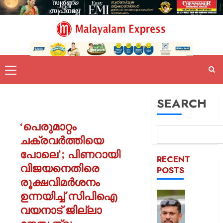
SEARCH
‘പെരുമാറ്റം
ചക്രവർത്തിയെ
പോലെ’; പിണറായി
RECENT
വിജയനെതിരെ
POSTS
രൂക്ഷവിമർശനം
ഉന്നയിച്ച് സിപിഐ
പിന്തു
വേണ്ട,
വയനാട് ജില്ലാ
പിന്നില്‍