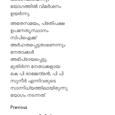
പയ്യന്
യോഗത്തിൽ വിമർശനം
തഹസിൽ
സസ്‌
ഉയർന്നു.
അതേസമയം, പ്രതിപക്ഷ
AUGUST
8, 2026
ഉപനേതൃസ്ഥാനം
0
സിപിഐക്ക്
അർഹതപ്പെട്ടതാണെന്നും
നേതാക്കൾ
അഭിപ്രായപ്പെട്ടു.
മുതിർന്ന നേതാക്കളായ
കെ പി രാജേന്ദ്രൻ, പി പി
സുനീർ എന്നിവരുടെ
സാന്നിധ്യത്തിലായിരുന്നു
യോഗം നടന്നത്.
Previous