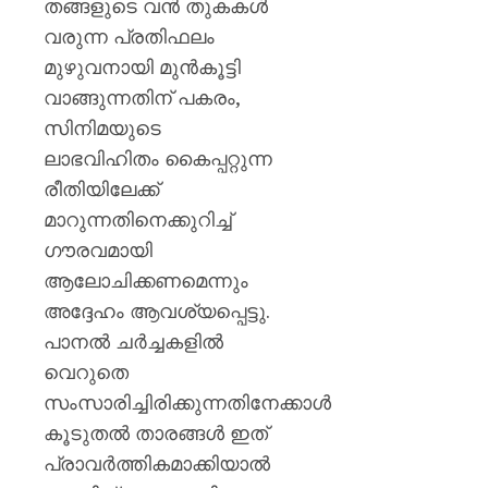
കണ്ണൂർ
തങ്ങളുടെ വൻ തുകകൾ
എഡിഎ
വരുന്ന പ്രതിഫലം
മുഴുവനായി മുൻകൂട്ടി
AUGUST
7, 2026
വാങ്ങുന്നതിന് പകരം,
സിനിമയുടെ
0
ലാഭവിഹിതം കൈപ്പറ്റുന്ന
രീതിയിലേക്ക്
മാറുന്നതിനെക്കുറിച്ച്
ഗൗരവമായി
ആലോചിക്കണമെന്നും
അദ്ദേഹം ആവശ്യപ്പെട്ടു.
പാനൽ ചർച്ചകളിൽ
വെറുതെ
സംസാരിച്ചിരിക്കുന്നതിനേക്കാൾ
കൂടുതൽ താരങ്ങൾ ഇത്
പ്രാവർത്തികമാക്കിയാൽ