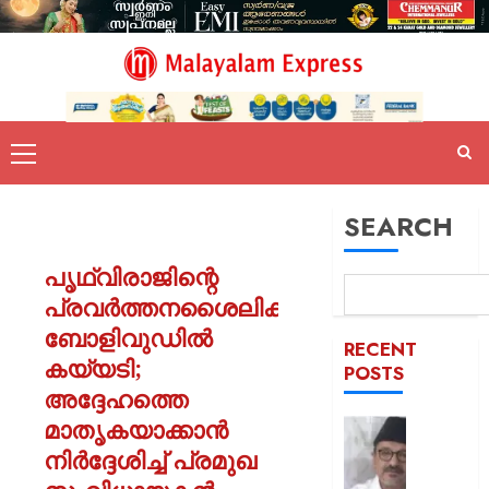
SEARCH
പൃഥ്വിരാജിന്റെ
പ്രവർത്തനശൈലിക്ക്
ബോളിവുഡിൽ
RECENT
കയ്യടി;
POSTS
അദ്ദേഹത്തെ
മാതൃകയാക്കാൻ
ഒരാള്‍ക്ക
ഒരു
നിർദ്ദേശിച്ച് പ്രമുഖ
പദവി: