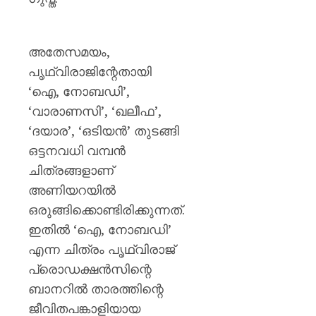
അതേസമയം,
പൃഥ്വിരാജിന്റേതായി
‘ഐ, നോബഡി’,
‘വാരാണസി’, ‘ഖലീഫ’,
‘ദയാര’, ‘ഒടിയൻ’ തുടങ്ങി
ഒട്ടനവധി വമ്പൻ
ചിത്രങ്ങളാണ്
അണിയറയിൽ
ഒരുങ്ങിക്കൊണ്ടിരിക്കുന്നത്.
ഇതിൽ ‘ഐ, നോബഡി’
എന്ന ചിത്രം പൃഥ്വിരാജ്
പ്രൊഡക്ഷൻസിന്റെ
ബാനറിൽ താരത്തിന്റെ
ജീവിതപങ്കാളിയായ