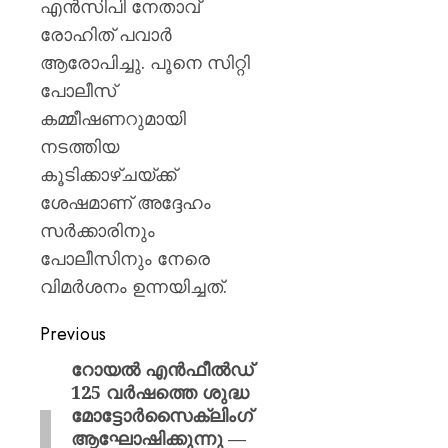
എൻസിപി നേതാവ്
രോഹിത് പവാർ
ആരോപിച്ചു. പൂനെ സിറ്റി
പോലീസ്
കമ്മീഷണറുമായി
നടത്തിയ
കൂടിക്കാഴ്ചയ്ക്ക്
ശേഷമാണ് അദ്ദേഹം
സർക്കാരിനും
പോലീസിനും നേരെ
വിമർശനം ഉന്നയിച്ചത്.
Previous
റോയൽ എൻഫീൽഡ്
125 വർഷത്തെ ശുദ്ധ
മോട്ടോർസൈക്ലിംഗ്
ആഘോഷിക്കുന്നു —