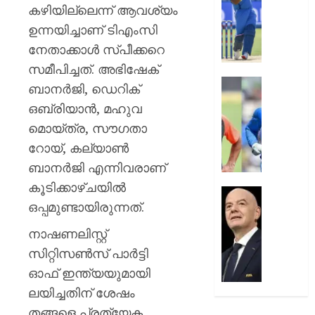
അടുത്തട
കാര്യത
കഴിയില്ലെന്ന് ആവശ്യം
എത്തി
ബിസി
ഉന്നയിച്ചാണ് ടിഎംസി
സംഭവത
സെലക്
നേതാക്കാള്‍ സ്പീക്കറെ
അന്വ
കമ്മിറ്റി
തമ്മിൽ
സമീപിച്ചത്. അഭിഷേക്
AUGUST
തുറന്ന
ബാനര്‍ജി, ഡെറിക്
6, 2026
അഗാർക്
”അത്
ഒബ്രിയാന്‍, മഹുവ
സ്ഥാനവ
0
അടച്ചാ
മൊയ്ത്ര, സൗഗതാ
പ്രതിസ
പിന്നെ
അകത്തേ
റോയ്, കല്യാണ്‍
AUGUST
പ്രവേശ
ബാനര്‍ജി എന്നിവരാണ്
6, 2026
ധോണിയെക
കൂടിക്കാഴ്ചയിൽ
രസകര
0
പ്രതിസ
ഒപ്പമുണ്ടായിരുന്നത്.
ഓർമ്മ
വിരാമം;
പങ്കുവെച്
ഫിഫ
നാഷണലിസ്റ്റ്
രഹാന
പ്രസിഡന
സിറ്റിസണ്‍സ് പാര്‍ട്ടി
ജിയാനി
AUGUST
ഇൻഫന്റ
ഓഫ് ഇന്ത്യയുമായി
6, 2026
പൂർണ്ണ
ലയിച്ചതിന് ശേഷം
പിന്തു
0
തങ്ങളെ പ്രത്യേക