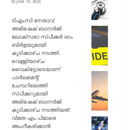
JUNE 19, 2026
സമരം
പിൻവലിച
ഒപി
ടിഎംസി നേതാവ്
സേവനങ
അഭിഷേക് ബാനര്‍ജി
സാധാ
ഹോസ്റ്
നിലയിലേ
അങ്കണ
ലോക്‌സഭാ സ്പീക്കര്‍ ഓം
ഭീകരാന്
ബിര്‍ളയുമായി
AUGUST
സൃഷ്ടിച്ച
6, 2026
കൂടിക്കാഴ്ച നടത്തി.
കാറപക
വെള്ളിയാഴ്ച
മദ്യലഹ
0
ഡ്രൈ
വൈകിട്ടോടെയാണ്
കസ്റ്റ
ആകാശത
പാര്‍ലമെന്റ്
തലനാരിഴ
ചേമ്പറിലെത്തി
AUGUST
ഒഴിവായ
6, 2026
സ്പീക്കറുമായി
വൻ
ദുരന്തം;
0
അഭിഷേക് ബാനര്‍ജി
ട്രംപിന്
കൂടിക്കാഴ്ച നടത്തിയത്.
ഹെലികോ
വിമത എം പിമാരെ
യാത്രാ
രോഹിത
വിമാനവ
അംഗീകരിക്കാന്‍
ശർമ്മയ