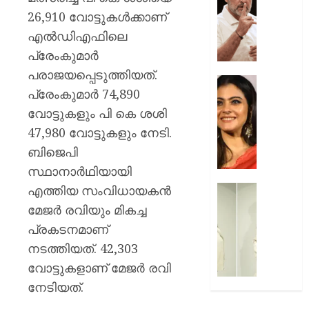
മരകഷ
ചോദ്യങ്
26,910 വോട്ടുകള്‍ക്കാണ്
കൊണ്ട്
ഇൻസ്റ്റ
അടിച്ചു
എല്‍ഡിഎഫിലെ
മറുപടി
കൊന്ന്
നൽകാ
പ്രേംകുമാര്‍
പിതാവ്
രാഹുൽ
പരാജയപ്പെടുത്തിയത്.
ഗാന്ധി
52-ാം
പ്രേംകുമാര്‍ 74,890
AUGUST
പുതിയ
വയസ്സി
7, 2026
ക്യാമ്
വോട്ടുകളും പി കെ ശശി
യുവത്
0
തുളുമ്പു
47,980 വോട്ടുകളും നേടി.
AUGUST
സൗന്ദര
ബിജെപി
7, 2026
കാജോലി
സ്ഥാനാര്‍ഥിയായി
ആരോഗ
0
രഹസ്യ
എത്തിയ സംവിധായകന്‍
യുവനട
അറിയാ
വെല്ലു
മേജര്‍ രവിയും മികച്ച
സൗന്ദര
പ്രകടനമാണ്
AUGUST
കിടിലൻ
7, 2026
നടത്തിയത്. 42,303
സ്റ്റൈല
ലുക്കിൽ
വോട്ടുകളാണ് മേജര്‍ രവി
0
തിളങ്ങി
നേടിയത്.
നടി