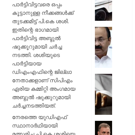
ചുമത്ത
പാര്‍ട്ടിവിട്ടവരെ ഒപ്പം
നടപടി;
കൂട്ടാനുള്ള നീക്കങ്ങള്‍ക്ക്
ഉദ്യോ
തുടക്കമിട്ട് പി.കെ ശശി.
സസ്പ
ഇതിന്റെ ഭാഗമായി
ചെയ്ത
സ്വാതന്
ശക്തമ
ദിനാ
പാര്‍ട്ടിവിട്ട അബ്ദുല്‍
പ്രതിഷ
ചടങ്ങു
ഷുക്കൂറുമായി ചര്‍ച്ച
വന്ദേമ
നടത്തി. ശശിയുടെ
AUGUST
മുഴുവന
7, 2026
പാര്‍ട്ടിയായ
പാടണമെ
നിർദ്ദേ
0
ഡിഎംഎഫിന്റെ ജില്ലാ
നൽകി
യുപിയ
നേതാക്കളാണ് സിപിഎം
പൊതു
ഞെട്ടിച്ച്
ഏരിയ കമ്മിറ്റി അംഗമായ
വകുപ്പ്
ക്രൂരത
അബ്ദുല്‍ ഷുക്കുറുമായി
വഴക്ക്
AUGUST
മാറ്റാൻ
ചര്‍ച്ചനടത്തിയത്.
7, 2026
ചെന്ന
നേരത്തെ യുഡിഎഫ്
മകളെ
0
പശുവി
ജെൻസ
സ്ഥാനാര്‍ഥിയായി
തളയ്ക്ക
തലമുറ
മത്സരിച്ച പി കെ ശശിയെ