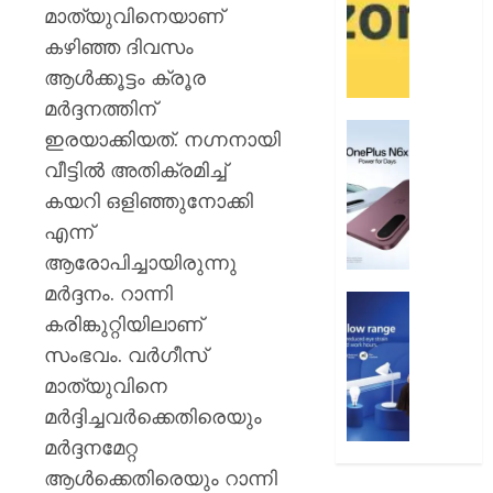
12
ആമസ
മാത്യുവിനെയാണ്
വരെ
പേ
കഴിഞ്ഞ ദിവസം
ആള്‍ക്കൂട്ടം ക്രൂര
AUGUST
AUGUST
9, 2026
9, 2026
മര്‍ദ്ദനത്തിന്
0
വൺപ്ല
0
ഇരയാക്കിയത്. നഗ്നനായി
എൻ6എ
വീട്ടില്‍ അതിക്രമിച്ച്
അവതരിപ്
കയറി ഒളിഞ്ഞുനോക്കി
AUGUST
എന്ന്
9, 2026
ആരോപിച്ചായിരുന്നു
0
മര്‍ദ്ദനം. റാന്നി
ഫിലിപ്സ്
കരിങ്കുറ്റിയിലാണ്
ഫോക്കസ
ലൈറ്റ
സംഭവം. വർഗീസ്
അവതരിപ്
മാത്യുവിനെ
മര്‍ദ്ദിച്ചവര്‍ക്കെതിരെയും
AUGUST
9, 2026
മര്‍ദ്ദനമേറ്റ
ആള്‍ക്കെതിരെയും റാന്നി
0