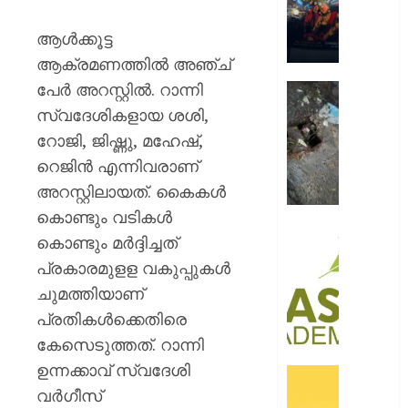
റോയ
എൻഫീ
ആള്‍ക്കൂട്ട
ആക്രമണത്തില്‍ അഞ്ച്
AUGUST
9, 2026
പേര്‍ അറസ്റ്റില്‍. റാന്നി
മഞ്ഞപ്
ചന്ദ്രപ്പ
0
സ്വദേശികളായ ശശി,
ജംഗ്ഷ
റോജി, ജിഷ്ണു, മഹേഷ്,
സ്ലാബ
റെജിന്‍ എന്നിവരാണ്
തകർന്ന
അറസ്റ്റിലായത്. കൈകള്‍
നിലയി
കൊണ്ടും വടികള്‍
AUGUST
സി.ഐ
കൊണ്ടും മര്‍ദ്ദിച്ചത്
9, 2026
അക്കാദ
പ്രകാരമുളള വകുപ്പുകള്‍
ബി.ബി
0
ചുമത്തിയാണ്
ഓണേഴ്സ്
ഇൻ
പ്രതികള്‍ക്കെതിരെ
ഏവിയ
കേസെടുത്തത്. റാന്നി
മാനേജ്മെ
ഉന്നക്കാവ് സ്വദേശി
പ്രവേ
ഓഫറു
ഈമാസ
വര്‍ഗീസ്
അവതരിപ്പ