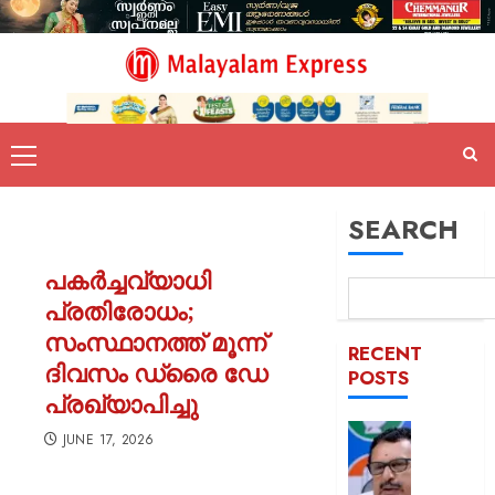
SEARCH
പകർച്ചവ്യാധി
പ്രതിരോധം;
സംസ്ഥാനത്ത് മൂന്ന്
RECENT
ദിവസം ഡ്രൈ ഡേ
POSTS
പ്രഖ്യാപിച്ചു
പിടിക്കേ
JUNE 17, 2026
സമയത്
പിടിക്കും