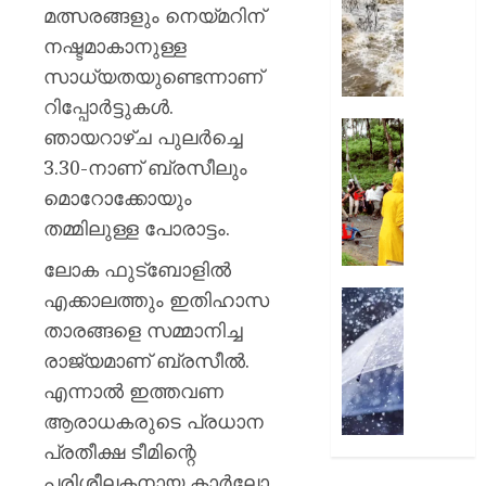
പൊലിഞ
അതീവ
മത്സരങ്ങളും നെയ്മറിന്
0
ഗുരുതര
നഷ്ടമാകാനുള്ള
AUGUST
അസമി
6, 2026
സാധ്യതയുണ്ടെന്നാണ്
മരണം
96
റിപ്പോർട്ടുകൾ.
0
കവിഞ്ഞ
നാട്ടുക
ഞായറാഴ്ച പുലർച്ചെ
ഒഡീഷ
ദുരിതത്
3.30-നാണ് ബ്രസീലും
പ്രളയ
വിരാമം;
മൊറോക്കോയും
ഭീതിയി
വിവാദ
ലക്ഷക്ക
ഫ്രഷ്‌കട്
തമ്മിലുള്ള പോരാട്ടം.
ജനങ്ങ
അറവുമ
ലോക ഫുട്‌ബോളിൽ
പ്ലാന്റ്
AUGUST
അടച്ചുപ
എക്കാലത്തും ഇതിഹാസ
ഇന്നും
6, 2026
ഔദ്യ
മഴ
താരങ്ങളെ സമ്മാനിച്ച
ഉത്തരവ
0
മുന്നറിയി
രാജ്യമാണ് ബ്രസീൽ.
സംസ്ഥാ
എന്നാൽ ഇത്തവണ
AUGUST
7
6, 2026
ജില്ലക
ആരാധകരുടെ പ്രധാന
ഓറഞ്ച
0
പ്രതീക്ഷ ടീമിന്റെ
അലേർട്ട
പരിശീലകനായ കാർലോ