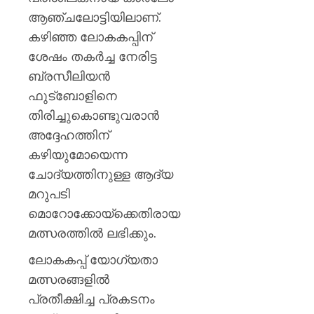
പ്രഖ്യാപ
ആഞ്ചലോട്ടിയിലാണ്.
അവധി
പ്രഖ്യാപ
കഴിഞ്ഞ ലോകകപ്പിന്
വിവിധ
ശേഷം തകർച്ച നേരിട്ട
താലൂക്
ബ്രസീലിയൻ
ഫുട്‌ബോളിനെ
AUGUST
6, 2026
തിരിച്ചുകൊണ്ടുവരാൻ
0
അദ്ദേഹത്തിന്
കഴിയുമോയെന്ന
ചോദ്യത്തിനുള്ള ആദ്യ
മറുപടി
മൊറോക്കോയ്ക്കെതിരായ
മത്സരത്തിൽ ലഭിക്കും.
ലോകകപ്പ് യോഗ്യതാ
മത്സരങ്ങളിൽ
പ്രതീക്ഷിച്ച പ്രകടനം