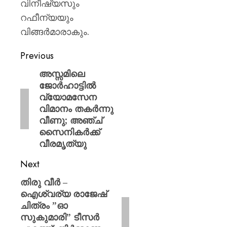
വിനീഷ്യസും
റഫീന്യയും
വിങ്ങർമാരാകും.
Previous
അസ്സമിലെ
ജോർഹാട്ടിൽ
വ്യോമസേന
വിമാനം തകർന്നു
വീണു; അഞ്ച്
സൈനികർക്ക്
വീരമൃത്യു
Next
തിരു വീർ –
ഐശ്വര്യ രാജേഷ്
ചിത്രം ”ഓ
സുകുമാരി” ടീസർ