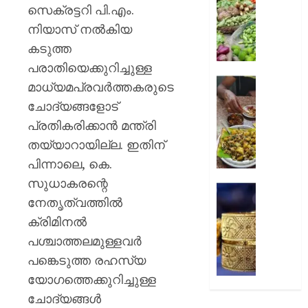
റദ്ദാക്കി
നിത്യ
സെക്രട്ടറി പി.എം.
ബോംബ
സാധനങ്ങ
നിയാസ് നൽകിയ
ഹൈക്ക
വൻ
കടുത്ത
വിലക്കയറ
AUGUST
പരാതിയെക്കുറിച്ചുള്ള
6, 2026
AUGUST
കള്ളുഷ
മാധ്യമപ്രവർത്തകരുടെ
6, 2026
0
ഭക്ഷ്യ
ചോദ്യങ്ങളോട്
ലൈസ
0
പ്രതികരിക്കാൻ മന്ത്രി
നിർബന്ധ
തയ്യാറായില്ല. ഇതിന്
AUGUST
പിന്നാലെ, കെ.
6, 2026
സുധാകരന്റെ
കുതിച്ചു
0
നേതൃത്വത്തിൽ
സ്വർണ
പവന്
ക്രിമിനൽ
1,09,80
പശ്ചാത്തലമുള്ളവർ
രൂപ
പങ്കെടുത്ത രഹസ്യ
യോഗത്തെക്കുറിച്ചുള്ള
AUGUST
6, 2026
ചോദ്യങ്ങൾ