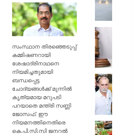
ശക്തമാ
;
മൂന്ന്
ജില്ലക
റെഡ്
അഭിമന
അലേ‌ർട്ട
കൊലക്
;
സംസ്ഥാന തിരഞ്ഞെടുപ്പ്
AUGUST
പ്രതികള്
6, 2026
കമ്മിഷണറായി
ഒരു
ശേഷാദ്രിനാഥനെ
വകുപ്പ്
0
കൂടി
നിയമിച്ചതുമായി
ചുമത്താ
സഹപ്ര
ബന്ധപ്പെട്ട
കോടതി
ലൈംഗി
ചോദ്യങ്ങൾക്ക് മുന്നിൽ
അനുമത
പീഡിപ്പി
കൃത്യമായ മറുപടി
കേസില്
AUGUST
തരുണ്‍
പറയാതെ മന്ത്രി സണ്ണി
6, 2026
തേജ്പാല
ജോസഫ്. ഈ
കുറ്റക്ക
0
നിയമനത്തിനെതിരെ
വിചാര
ഓണമാ
വിധി
കെ.പി.സി.സി ജനറൽ
കേരളത്ത