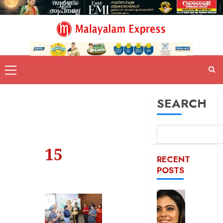
SEARCH
15
RECENT
POSTS
52-ാം
വയസ്സി
യുവത്