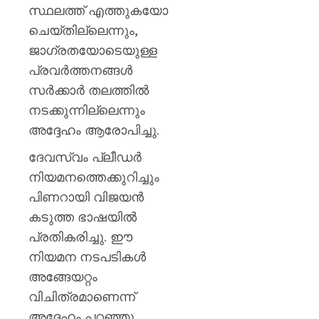
സർക്കാ
സ്ഥലത്ത് എത്തുകയോ
രൂക്ഷ
ചെയ്തില്ലെന്നും,
വിമർശ
ജാഗ്രതയോടെയുള്ള
സോനം
വാങ്ചു
പ്രവർത്തനങ്ങൾ
സർക്കാർ തലത്തിൽ
AUGUST
6, 2026
നടക്കുന്നില്ലെന്നും
അദ്ദേഹം ആരോപിച്ചു.
0
ദേവസ്വം പ്ലീഡർ
നിയമനത്തെക്കുറിച്ചും
പിണറായി വിജയൻ
കടുത്ത ഭാഷയിൽ
പ്രതികരിച്ചു. ഈ
നിയമന നടപടികൾ
അങ്ങേയറ്റം
വിചിത്രമാണെന്ന്
അദ്ദേഹം പറഞ്ഞു.