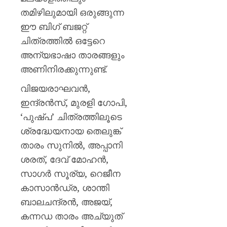
തമിഴിലുമായി ഒരുങ്ങുന്ന
ഈ ബിഗ് ബജറ്റ്
ചിത്രത്തിൽ ഒട്ടേറെ
അന്യഭാഷാ താരങ്ങളും
അണിനിരക്കുന്നുണ്ട്.
വിജയരാഘവൻ,
ഇന്ദ്രൻസ്, മുരളി ഗോപി,
‘പുഷ്പ’ ചിത്രത്തിലൂടെ
ശ്രദ്ധേയനായ തെലുങ്ക്
താരം സുനിൽ, അപ്പാനി
ശരത്, ദേവ് മോഹൻ,
സാഗർ സൂര്യ, റെജീന
കാസാൻഡ്ര, ശാന്തി
ബാലചന്ദ്രൻ, അജയ്,
കന്നഡ താരം അച്യുത്