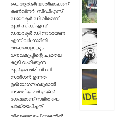
അലേർട്ട
കെ.ആര്‍.ജ്യോതിലാലാണ്
AUGUST
നിയന്ത
കണ്‍വീനര്‍. സിഡിഎസ്
7, 2026
മറികടന്ന
ഡയറക്ടര്‍ ഡി.വീരമണി,
പ്രവര്‍
0
M
മുന്‍ സിഡിഎസ്
M
ഹൈക്ക
ഡയറക്ടര്‍ ഡി.നാരായണ
മണിയു
ഇടപെട്ട
എന്നിവര്‍ സമിതി
സഹോ
ഡോക്ടർ
അംഗങ്ങളാകും.
നടത്തുന
സമരം
സിപ്
പിൻവലിച
ധനവകുപ്പിന്റെ ചുമതല
ലൈൻ
ഒപി
കൂടി വഹിക്കുന്ന
പൂട്ടിച്ച്
സേവനങ
മുഖ്യമന്ത്രി വി.ഡി.
അധിക
സാധാ
ഹോസ്റ്
സതീശൻ ഉന്നത
നിലയിലേ
അങ്കണ
AUGUST
ഭീകരാന്
ഉദ്യോഗസ്ഥരുമായി
6, 2026
AUGUST
സൃഷ്ടിച്ച
നടത്തിയ ചർച്ചയ്ക്ക്
6, 2026
0
കാറപക
ശേഷമാണ് സമിതിയെ
മദ്യലഹ
0
പ്രഖ്യാപിച്ചത്.
ഡ്രൈ
കസ്റ്റ
തിരഞ്ഞെടുപ്പ് വേളയിൽ