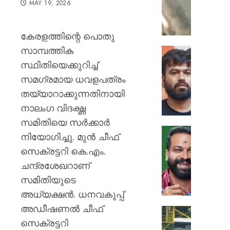
MAY 19, 2026
ക്യാമ്പ
നേരെ
ഹൂതിക
കേരളത്തിന്റെ പൊതു
നടത്തി
സാമ്പത്തിക
ആക്രമ
സ്വാതന്
മുപ്പതി
ദിനത്തില
സ്ഥിതിയെക്കുറിച്ച്
സൈനിക
പ്രധാനമ
സമഗ്രമായ ധവളപത്രം
ദാരുണാ
നരേന്ദ്
തയ്യാറാക്കുന്നതിനായി
മോദി
AUGUST
നാലംഗ വിദഗ്ദ്ധ
വിദ്യാര
7, 2026
അഭിസ
സമിതിയെ സർക്കാർ
ചെയ്യ
0
നിയോഗിച്ചു. മുൻ ചീഫ്
:
ആർ.
സെക്രട്ടറി കെ.എം.
അഭിജിത്
സുഗതന
ദീപ്കെ
ചന്ദ്രശേഖറാണ്
നൽകി
എസ്കോർട
സമിതിയുടെ
AUGUST
പരോൾ
അധ്യക്ഷൻ. ധനവകുപ്പ്
7, 2026
റദ്ദാക്കി
അഡീഷണല്‍ ചീഫ്
ആഭ്യന്
0
കനത്ത
വകുപ്പ്
സെക്രട്ടറി
മഴക്കി