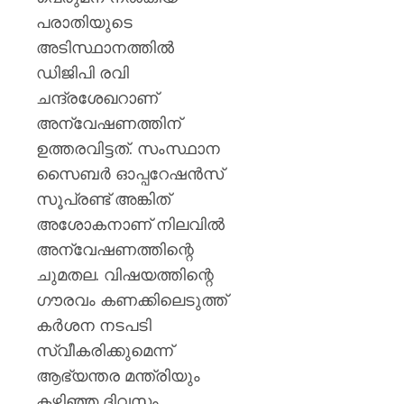
പ്രഖ്യാപ
പരാതിയുടെ
മാനേജ്മെ
ബോർഡ
അടിസ്ഥാനത്തിൽ
ഡിജിപി രവി
AUGUST
ചന്ദ്രശേഖറാണ്
6, 2026
അന്വേഷണത്തിന്
0
ഉത്തരവിട്ടത്. സംസ്ഥാന
സൈബർ ഓപ്പറേഷൻസ്
സൂപ്രണ്ട് അങ്കിത്
അശോകനാണ് നിലവിൽ
അന്വേഷണത്തിന്റെ
ചുമതല. വിഷയത്തിന്റെ
ഗൗരവം കണക്കിലെടുത്ത്
കർശന നടപടി
സ്വീകരിക്കുമെന്ന്
ആഭ്യന്തര മന്ത്രിയും
കഴിഞ്ഞ ദിവസം