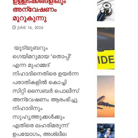
ഉള്ളടക്കങ്ങളിലും
സമരം
അന്വേഷണം
പിൻവലിച
മുറുകുന്നു
ഒപി
സേവനങ
JUNE 14, 2026
സാധാ
ഹോസ്റ്
നിലയിലേ
അങ്കണ
ഭീകരാന്
യൂട്യൂബറും
AUGUST
സൃഷ്ടിച്ച
6, 2026
ഗെയിമറുമായ ‘തൊപ്പി’
കാറപക
എന്ന മുഹമ്മദ്
മദ്യലഹ
0
ഡ്രൈ
നിഹാദിനെതിരെ ഉയർന്ന
കസ്റ്റ
ആകാശത
പരാതികളിൽ കൊച്ചി
തലനാരിഴ
സിറ്റി സൈബർ പൊലീസ്
AUGUST
ഒഴിവായ
6, 2026
അന്വേഷണം ആരംഭിച്ചു.
വൻ
ദുരന്തം;
0
നിഹാദിനും
ട്രംപിന്
സുഹൃത്തുക്കൾക്കും
ഹെലികോ
എതിരെ ലഹരിമരുന്ന്
യാത്രാ
രോഹിത
വിമാനവ
ഉപയോഗം, അശ്ലീല
ശർമ്മയ