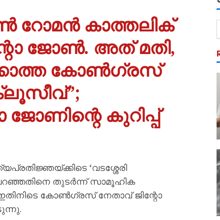
ോൺ റോമൻ കാത്തലിക്
ിന്റോ ജോൺ. അത് മതി,
്കാത്ത കോൺഗ്രസ്
ലൂസീവ്”;
 ജോണിന്റെ കുറിപ്പ്
യപ്രതിജ്ഞയ്ക്കിടെ ‘വടശ്ശേരി
റഞ്ഞതിനെ തുടർന്ന് സാമൂഹിക
ഇതിനിടെ കോൺഗ്രസ് നേതാവ് ജിന്റോ
ന്നു.