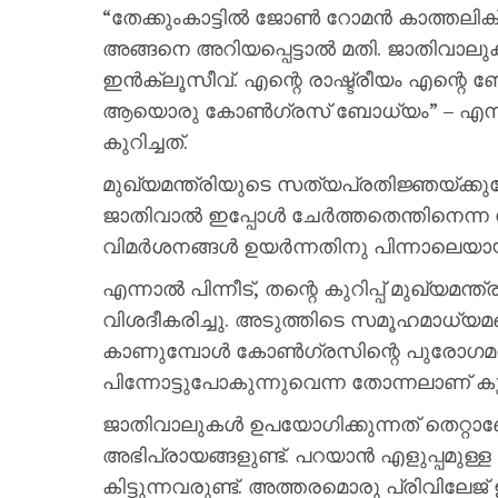
“തേക്കുംകാട്ടിൽ ജോൺ റോമൻ കാത്തലിക് 
അങ്ങനെ അറിയപ്പെട്ടാൽ മതി. ജാതിവാ
ഇൻക്ലൂസീവ്. എന്റെ രാഷ്ട്രീയം എന്റെ ബ
ആയൊരു കോൺഗ്രസ് ബോധ്യം” – എന്നായ
കുറിച്ചത്.
മുഖ്യമന്ത്രിയുടെ സത്യപ്രതിജ്ഞയ്ക്
ജാതിവാൽ ഇപ്പോൾ ചേർത്തതെന്തിനെന്ന
വിമർശനങ്ങൾ ഉയർന്നതിനു പിന്നാലെയായ
എന്നാൽ പിന്നീട്, തന്റെ കുറിപ്പ് മുഖ്യമന്ത്
വിശദീകരിച്ചു. അടുത്തിടെ സമൂഹമാധ്യമ
കാണുമ്പോൾ കോൺഗ്രസിന്റെ പുരോഗമന 
പിന്നോട്ടുപോകുന്നുവെന്ന തോന്നലാണ് കു
ജാതിവാലുകൾ ഉപയോഗിക്കുന്നത് തെറ്
അഭിപ്രായങ്ങളുണ്ട്. പറയാൻ എളുപ്പമുള
കിട്ടുന്നവരുണ്ട്. അത്തരമൊരു പ്രിവില