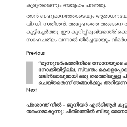
കൂടുതലെന്നും അദ്ദേഹം പറഞ്ഞു.
താൻ ബഹുമാനത്തോടെയും ആരാധനയോടെയ
വി.ഡി. സതീശൻ. അദ്ദേഹത്തെ അങ്ങനെ തന്ന
കൂട്ടിച്ചേർത്തു. ഈ കുറിപ്പ് മുഖ്യമന്ത്ര
സാഹചര്യം വന്നാൽ തീർച്ചയായും വിമർശിക്
Previous
“മൂന്നുവര്‍ഷത്തിനിടെ സോനയുടെ ക
നോക്കിയിട്ടില്ല, സ്വന്തം മകളെപ്പ
രജിന്‍ലാലുമായി ഒരു തരത്തിലുള്ള പ്
ചെയ്തതെന്ന് ഞങ്ങള്‍ക്കും അറിയണം”
Next
പ്രശാന്ത് നീൽ – ജൂനിയർ എൻടിആർ കൂട്ടു
തരംഗമാകുന്നു: ചിത്രത്തിൽ ബിജു മേന