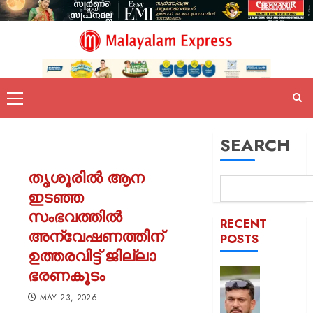
SEARCH
തൃശൂരിൽ ആന
ഇടഞ്ഞ
സംഭവത്തിൽ
RECENT
അന്വേഷണത്തിന്
POSTS
ഉത്തരവിട്ട് ജില്ലാ
ഭരണകൂടം
പിന്തു
വേണ്ട,
MAY 23, 2026
പിന്നില്‍