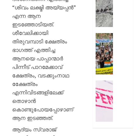
സംഭവത
മുൻനിർ
“ശിവം ലക്ഷ്മി അയ്യപ്പൻ”
പരാതിയ
അമർനാ
യുവാവ്
എന്ന ആന
യാത്ര
നിർത്തിവ
ഇടഞ്ഞോടിയത്.
AUGUST
യാത്രക്ക
ശീവേലിക്കായി
8, 2026
കർശന
സിജെപ
തിരുവമ്പാടി ക്ഷേത്രം
ജാഗ്രത
0
സമരവു
നിർദ്ദേ
ഭാഗത്ത് എത്തിച്ച
ബന്ധപ്പെ
റീലുക
ആനയെ പാപ്പാന്മാർ
AUGUST
സമൂഹമ
പിന്നീട് പാറമേക്കാവ്
8, 2026
നിന്ന്
ക്ഷേത്രം, വടക്കുംനാഥ
നീക്കം
0
ചെയ്തെന
ക്ഷേേത്രം
രക്ഷാപ
പരാതി
മരിച്ച
എന്നിവിടങ്ങളിലേക്ക്
രാജേഷി
തൊഴാൻ
AUGUST
ഭൗതിക
8, 2026
കൊണ്ടുപോയപ്പോഴാണ്
ശരീരം
ഫ്രീസറ
ആന ഇടഞ്ഞത്.
0
കൊണ്ട
ആദ്യം സ്വരാജ്
സംഭവം