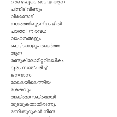
പയ്യന്
റൗണ്ടിലൂടെ ഓടിയ ആന
തഹസിൽ
പിന്നീട് വീണ്ടും
സസ്‌
വിരണ്ടോടി
നഗരത്തിലുടനീളം ഭീതി
AUGUST
8, 2026
പരത്തി. നിരവധി
0
വാഹനങ്ങളും
കെട്ടിടങ്ങളും തകർത്ത
ആന
രണ്ടുകിലോമീറ്ററിലധികം
ദൂരം സഞ്ചരിച്ച്
ജനവാസ
മേഖലയിലെത്തിയ
ശേഷവും
അക്രമാസക്തമായി
തുടരുകയായിരുന്നു.
മണിക്കൂറുകൾ നീണ്ട