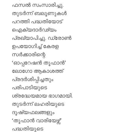
ഫസൽ സംസാരിച്ചു.
തുടർന്ന് ബലൂണുകൾ
പറത്തി പദ്ധതിയോട്
ഐക്യദാർഢ്യം
പ്രഖ്യാപിച്ചു. ഡ്രോൺ
ഉപയോഗിച്ച് കേരള
സർക്കാരിന്റെ
‘ഓപ്പറേഷൻ തൂഫാൻ’
ലോഗോ ആകാശത്ത്
പ്രദർശിപ്പിച്ചതും
പരിപാടിയുടെ
ശ്രദ്ധേയമായ ഭാഗമായി.
തുടർന്ന് ലഹരിയുടെ
ദൂഷ്യഫലങ്ങളും
‘തൂഫാൻ വാരിയേഴ്സ്’
പദ്ധതിയുടെ