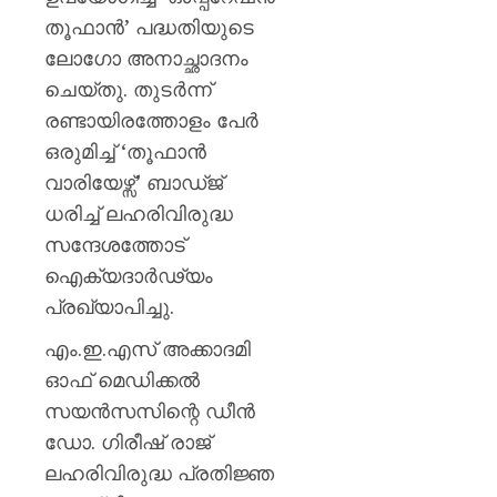
സർക്കാ
തൂഫാൻ’ പദ്ധതിയുടെ
വിമർശ
ലോഗോ അനാച്ഛാദനം
AUGUST
ചെയ്തു. തുടർന്ന്
7, 2026
രണ്ടായിരത്തോളം പേർ
0
ഒരുമിച്ച് ‘തൂഫാൻ
വാരിയേഴ്സ്’ ബാഡ്ജ്
ധരിച്ച് ലഹരിവിരുദ്ധ
സന്ദേശത്തോട്
ഐക്യദാർഢ്യം
പ്രഖ്യാപിച്ചു.
എം.ഇ.എസ് അക്കാദമി
ഓഫ് മെഡിക്കൽ
സയൻസസിന്റെ ഡീൻ
ഡോ. ഗിരീഷ് രാജ്
ലഹരിവിരുദ്ധ പ്രതിജ്ഞ