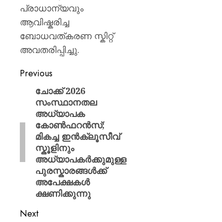
പ്രാധാന്യവും
ആവിഷ്കരിച്ച
ബോധവത്കരണ സ്കിറ്റ്
അവതരിപ്പിച്ചു.
Previous
ചോക്ക് 2026
സംസ്ഥാനതല
അധ്യാപക
കോൺഫറൻസ്;
മികച്ച ഇൻക്ലൂസീവ്
സ്കൂളിനും
അധ്യാപകർക്കുമുള്ള
പുരസ്കാരങ്ങൾക്ക്
അപേക്ഷകൾ
ക്ഷണിക്കുന്നു
Next