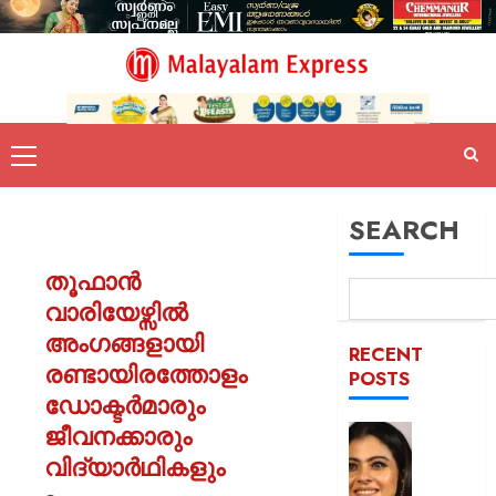
SEARCH
തൂഫാൻ
വാരിയേഴ്സിൽ
അംഗങ്ങളായി
RECENT
രണ്ടായിരത്തോളം
POSTS
ഡോക്ടർമാരും
ജീവനക്കാരും
52-ാം
വയസ്സി
വിദ്യാർഥികളും
യുവത്