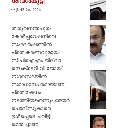
ശിവന്‍കുട്ടി
ചുമത്ത
നടപടി;
JUNE 26, 2026
ഉദ്യോ
സസ്പ
തിരുവനന്തപുരം
ചെയ്ത
സ്വാതന്
ശക്തമ
ദിനാ
കോര്‍പ്പറേഷനിലെ
പ്രതിഷ
ചടങ്ങു
സംഘര്‍ഷത്തില്‍
വന്ദേമ
പ്രതികരണവുമായി
AUGUST
മുഴുവന
7, 2026
സിപിഐഎം ജില്ലാ
പാടണമെ
നിർദ്ദേ
0
സെക്രട്ടറി വി ജോയ്.
നൽകി
യുപിയ
നഗരസഭയില്‍
പൊതു
ഞെട്ടിച്ച്
സമാധാനപരമായാണ്
വകുപ്പ്
ക്രൂരത
പ്രതിഷേധം
വഴക്ക്
AUGUST
മാറ്റാൻ
നടത്തിയതെന്നും മേയര്‍
7, 2026
ചെന്ന
പൊലീസുകാരെ
മകളെ
0
ഉള്‍പ്പെടെ ചവിട്ടി
പശുവി
ജെൻസ
തളയ്ക്ക
മെതിച്ചാണ്
തലമുറ