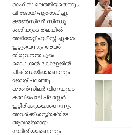
മരകഷ
ചോദ്യങ്
ഓഫീസിലെത്തിയതെന്നും
കൊണ്ട്
ഇൻസ്റ്റ
വി ജോയ് ആരോപിച്ചു.
അടിച്ചു
മറുപടി
കൗണ്‍സിലര്‍ സിന്ധു
കൊന്ന്
നൽകാ
പിതാവ്
രാഹുൽ
ശശിയുടെ തലയില്‍
ഗാന്ധി
52-ാം
അടിയേറ്റ് ഏഴ് സ്റ്റിച്ചുകള്‍
AUGUST
പുതിയ
വയസ്സി
ഇട്ടുവെന്നും അവര്‍
7, 2026
ക്യാമ്
യുവത്
തിരുവനന്തപുരം
0
തുളുമ്പു
AUGUST
സൗന്ദര
മെഡിക്കല്‍ കോളേജില്‍
7, 2026
കാജോലി
ചികിത്സയിലാണെന്നും
ആരോഗ
0
ജോയ് പറഞ്ഞു.
രഹസ്യ
യുവനട
കൗണ്‍സിലര്‍ വീണയുടെ
അറിയാ
വെല്ലു
സൗന്ദര
കാല് പൊട്ടി പ്ലാസ്റ്റര്‍
AUGUST
കിടിലൻ
ഇട്ടിരിക്കുകയാണെന്നും
7, 2026
സ്റ്റൈല
അവര്‍ക്ക് ശസ്ത്രക്രിയ
ലുക്കിൽ
0
ആവശ്യമായ
തിളങ്ങി
നടി
സ്ഥിതിയാണെന്നും