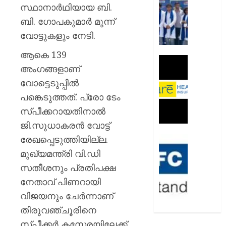
ഫണ്ട്:
സ്ഥാനാർഥിയായ ബി.
‘നാരി
ബി. ​ഗോപകുമാർ മൂന്ന്
നിവേശ്
വോട്ടുകളും നേടി.
യാത്ര’
സമാപിച്
ആകെ 139
കരൾ
അംഗങ്ങളാണ്
AUGUST
രോഗങ്
9, 2026
വോട്ടെടുപ്പിൽ
തടയാ
ഹെപ്പറ്റ
0
പങ്കെടുത്തത്. പ്രോ ടേം
പരിശ
സ്പീക്കറായതിനാൽ
നേരത്
ജി.സുധാകരൻ വോട്ട്
നടത്തണ
കെയർ
രേഖപ്പെടുത്തിയില്ല.
10,000-
ഹെൽത്
ത്തിലേ
മുഖ്യമന്ത്രി വി.‍ഡി
ഇൻഷു
ഗ്രാമങ
സതീശനും പ്രതിപക്ഷ
സാമൂഹ
നേതാവ് പിണറായി
AUGUST
വികസന
9, 2026
എച്ച്ഡി
വിജയനും ചേർന്നാണ്
ബാങ്ക്
0
തിരുവഞ്ചൂരിനെ
സ്പീക്കർ കസേരയിലേക്ക്