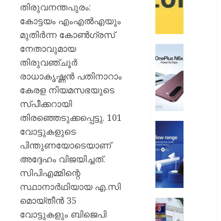
പേ
തിരുവനന്തപുരം:
കോട്ടയം എംഎൽഎയും
AUGUST
മുതിർന്ന കോൺഗ്രസ്
9, 2026
നേതാവുമായ
വൺപ്ല
0
എൻ6എ
തിരുവഞ്ചൂർ
അവതരിപ്
രാധാകൃഷ്ണൻ പതിനാറാം
കേരള നിയമസഭയുടെ
AUGUST
9, 2026
സ്പീക്കറായി
0
തിരഞ്ഞെടുക്കപ്പെട്ടു. 101
ഫിലിപ്സ്
വോട്ടുകളുടെ
ഫോക്കസ
പിന്തുണയോടെയാണ്
ലൈറ്റ
അദ്ദേഹം വിജയിച്ചത്.
അവതരിപ്
സിപിഎമ്മിന്റെ
AUGUST
സ്ഥാനാർഥിയായ എ.സി
9, 2026
മൊയ്തീൻ 35
എച്ച്.ഡ
0
വോട്ടുകളും ബിജെപി
മ്യൂച്