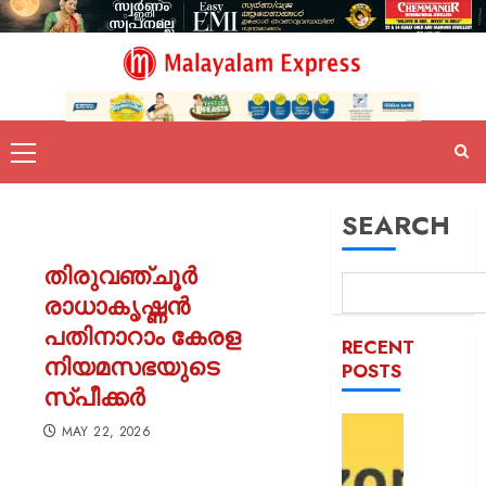
SEARCH
തിരുവഞ്ചൂർ
രാധാകൃഷ്ണൻ
പതിനാറാം കേരള
RECENT
നിയമസഭയുടെ
POSTS
സ്പീക്കർ
ഓഫറു
MAY 22, 2026
അവതരിപ്പ
ആമസ