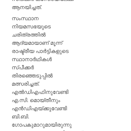
AUGUST
9, 2026
ആനയിച്ചത്.
0
സംസ്ഥാന
നിയമസഭയുടെ
ചരിത്രത്തിൽ
ആദ്യമായാണ് മൂന്ന്
രാഷ്ട്രീയ പാർട്ടികളുടെ
സ്ഥാനാർഥികൾ
സ്പീക്കർ
തിരഞ്ഞെടുപ്പിൽ
മത്സരിച്ചത്.
എൽഡിഎഫിനുവേണ്ടി
എ.സി. മൊയ്തീനും
എൻഡിഎയ്ക്കുവേണ്ടി
ബി.ബി.
ഗോപകുമാറുമായിരുന്നു