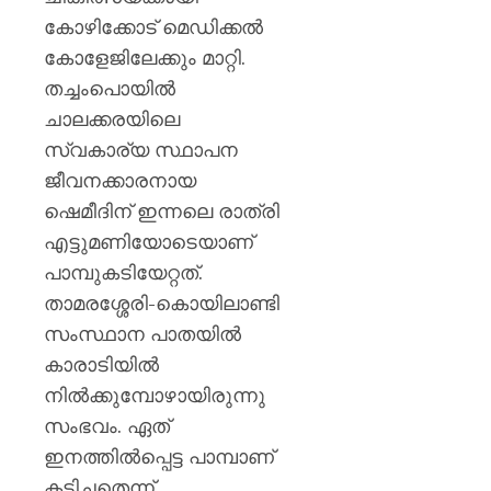
പ്രഖ്യാപ
കോഴിക്കോട് മെഡിക്കൽ
മാനേജ്മെ
ബോർഡ
കോളേജിലേക്കും മാറ്റി.
തച്ചംപൊയിൽ
AUGUST
ചാലക്കരയിലെ
6, 2026
സ്വകാര്യ സ്ഥാപന
0
ജീവനക്കാരനായ
ഷെമീദിന് ഇന്നലെ രാത്രി
എട്ടുമണിയോടെയാണ്
പാമ്പുകടിയേറ്റത്.
താമരശ്ശേരി-കൊയിലാണ്ടി
സംസ്ഥാന പാതയിൽ
കാരാടിയിൽ
നിൽക്കുമ്പോഴായിരുന്നു
സംഭവം. ഏത്
ഇനത്തിൽപ്പെട്ട പാമ്പാണ്
കടിച്ചതെന്ന്