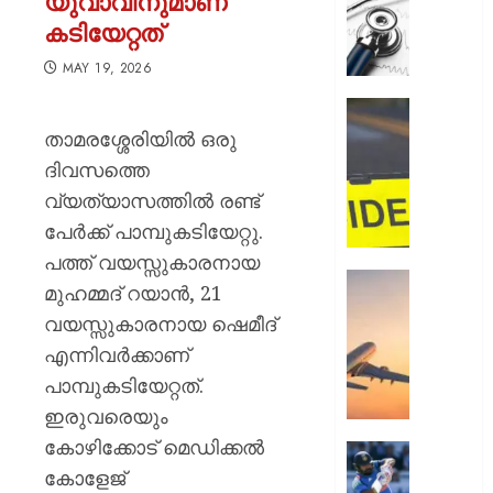
യുവാവിനുമാണ്
സമരം
കടിയേറ്റത്
പിൻവലിച
ഒപി
MAY 19, 2026
സേവനങ
സാധാ
ഹോസ്റ്
നിലയിലേ
അങ്കണ
താമരശ്ശേരിയിൽ ഒരു
ഭീകരാന്
ദിവസത്തെ
AUGUST
സൃഷ്ടിച്ച
6, 2026
വ്യത്യാസത്തിൽ രണ്ട്
കാറപക
പേർക്ക് പാമ്പുകടിയേറ്റു.
മദ്യലഹ
0
ഡ്രൈ
പത്ത് വയസ്സുകാരനായ
കസ്റ്റ
ആകാശത
മുഹമ്മദ് റയാൻ, 21
തലനാരിഴ
വയസ്സുകാരനായ ഷെമീദ്
AUGUST
ഒഴിവായ
6, 2026
എന്നിവർക്കാണ്
വൻ
ദുരന്തം;
0
പാമ്പുകടിയേറ്റത്.
ട്രംപിന്
ഇരുവരെയും
ഹെലികോ
കോഴിക്കോട് മെഡിക്കൽ
യാത്രാ
രോഹിത
വിമാനവ
കോളേജ്
ശർമ്മയ