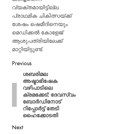
വ്യക്തമായിട്ടില്ല.
പ്രാഥമിക ചികിത്സയ്ക്ക്
ശേഷം ഷെമീദിനെയും
മെഡിക്കൽ കോളേജ്
ആശുപത്രിയിലേക്ക്
മാറ്റിയിട്ടുണ്ട്.
Previous
ശബരിമല
അഷ്ടാഭിഷേക
വഴിപാടിലെ
ക്രമക്കേട്; ദേവസ്വം
ബോർഡിനോട്
റിപ്പോർട്ട് തേടി
ഹൈക്കോടതി
Next