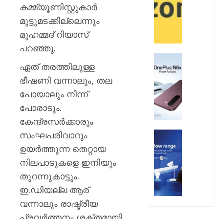
12
ആമസ
കമ്മ്യൂണിസ്റ്റുകാർ
വരെ
പേ
മുട്ടുമടക്കില്ലെന്നും
മുഹമ്മദ് റിയാസ്
AUGUST
AUGUST
9, 2026
9, 2026
പറഞ്ഞു.
0
വൺപ്ല
0
ഏത് തരത്തിലുള്ള
എൻ6എ
ഭീഷണി വന്നാലും, തല
അവതരിപ്
പോയാലും നിന്ന്
AUGUST
പോരാടും.
9, 2026
കേന്ദ്രസർക്കാരും
0
സംഘപരിവാറും
ഫിലിപ്സ്
ഫോക്കസ
ഉയർത്തുന്ന തെറ്റായ
ലൈറ്റ
നിലപാടുകളെ ഇനിയും
അവതരിപ്
തുറന്നുകാട്ടും.
AUGUST
ഇ.ഡിയല്ല ആര്
9, 2026
വന്നാലും രാഷ്ട്രീയ
0
പ്രവർത്തനം ശക്തമായി