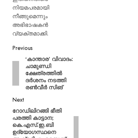
നിയമപരമായി
നീങ്ങുമെന്നും
അഭിഭാഷകൻ
വ്യക്തമാക്കി.
Previous
‘കാന്താര’ വിവാദം:
ചാമുണ്ഡി
ക്ഷേത്രത്തിൽ
ദർശനം നടത്തി
രൺവീർ സിങ്
Next
റോഡിലിറങ്ങി ഭീതി
പരത്തി കാട്ടാന;
കെ.എസ്.ഇ.ബി
ഉദ്യോഗസ്ഥനെ