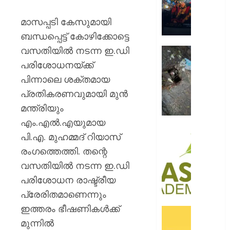
റോയ
എൻഫീ
മാസപ്പടി കേസുമായി
ബന്ധപ്പെട്ട് കോഴിക്കോട്ടെ
AUGUST
9, 2026
വസതിയിൽ നടന്ന ഇ.ഡി
മഞ്ഞപ്
ചന്ദ്രപ്പ
0
പരിശോധനയ്ക്ക്
ജംഗ്ഷ
പിന്നാലെ ശക്തമായ
സ്ലാബ
പ്രതികരണവുമായി മുൻ
തകർന്ന
മന്ത്രിയും
നിലയി
എം.എൽ.എയുമായ
AUGUST
സി.ഐ
പി.എ. മുഹമ്മദ് റിയാസ്
9, 2026
അക്കാദ
രംഗത്തെത്തി. തന്റെ
ബി.ബി
0
വസതിയിൽ നടന്ന ഇ.ഡി
ഓണേഴ്സ്
ഇൻ
പരിശോധന രാഷ്ട്രീയ
ഏവിയ
പ്രേരിതമാണെന്നും
മാനേജ്മെ
ഇത്തരം ഭീഷണികൾക്ക്
പ്രവേ
ഓഫറു
ഈമാസ
മുന്നിൽ
അവതരിപ്പ